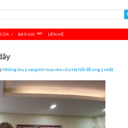
 CỬA
BÁO GIÁ
LIÊN HỆ
dây
g
Những lưu ý vàng khi mua rèm cửa Hà Nội để ưng ý nhất