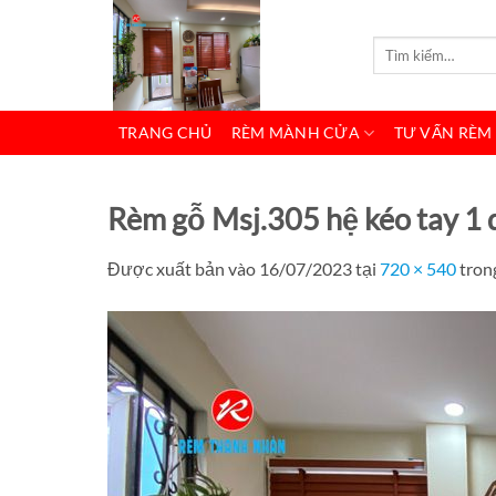
Bỏ
qua
Tìm
kiếm:
nội
dung
TRANG CHỦ
RÈM MÀNH CỬA
TƯ VẤN RÈM
Rèm gỗ Msj.305 hệ kéo tay 1 
Được xuất bản vào
16/07/2023
tại
720 × 540
tron