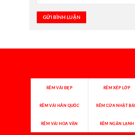
RÈM VẢI ĐẸP
RÈM XẾP LỚP
RÈM VẢI HÀN QUỐC
RÈM CỬA NHẬT BẢ
RÈM VẢI HOA VĂN
RÈM NGĂN LẠNH