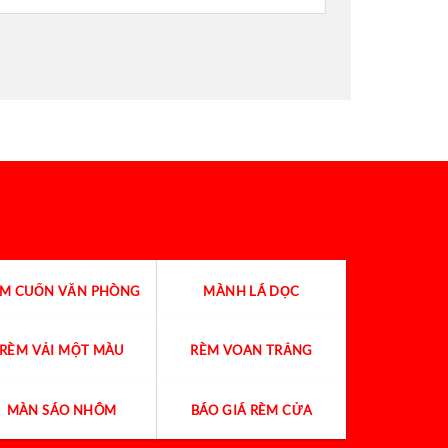
ÈM CUỐN VĂN PHÒNG
MÀNH LÁ DỌC
RÈM VẢI MỘT MÀU
RÈM VOAN TRẮNG
MÀN SÁO NHÔM
BÁO GIÁ RÈM CỬA