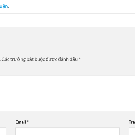
luận
.
.
Các trường bắt buộc được đánh dấu
*
Email
*
Tr