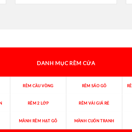
DANH MỤC RÈM CỬA
RÈM CẦU VỒNG
RÈM SÁO GỖ
R
N
RÈM 2 LỚP
RÈM VẢI GIÁ RẺ
MÀNH RÈM HẠT GỖ
MÀNH CUỐN TRANH