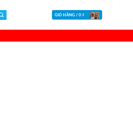
GIỎ HÀNG /
0
₫