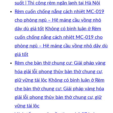
suốt | Thi công rèm ngăn lạnh tại Hà Nội
Rèm cuốn chống nắng cách nhiệt MC-019
cho phòng ngủ – Hệ máng cầu vồng nhỏ
dây dù giá tốt
Không có bình luận
ở Rèm
cuốn chống nắng cách nhiệt MC-019 cho
phòng ngủ – Hệ máng cầu vồng nhỏ dây dù
giá tốt
Rèm che bàn thờ chung cư: Giải pháp vàng
hóa giải lỗi phong thủy bàn thờ chung cư,
giữ vững tài lộc
Không có bình luận
ở Rèm
che bàn thờ chung cư: Giải pháp vàng hóa
giải lỗi phong thủy bàn thờ chung cư, giữ
vững tài lộc