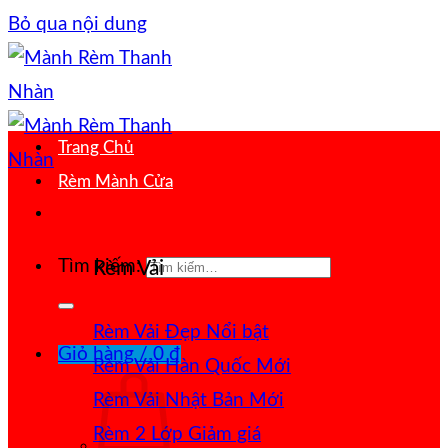
Bỏ qua nội dung
Trang Chủ
Rèm Mành Cửa
Tìm kiếm:
Rèm Vải
Rèm Vải Đẹp
Giỏ hàng /
0
₫
Rèm Vải Hàn Quốc
Rèm Vải Nhật Bản
Rèm 2 Lớp