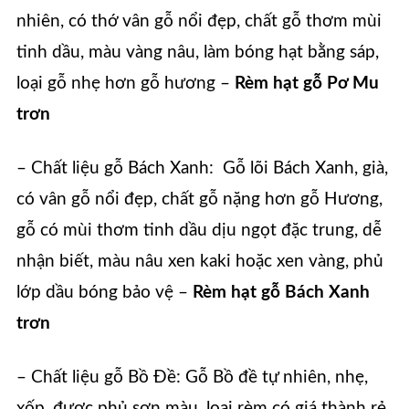
nhiên, có thớ vân gỗ nổi đẹp, chất gỗ thơm mùi
tinh dầu, màu vàng nâu, làm bóng hạt bằng sáp,
loại gỗ nhẹ hơn gỗ hương –
Rèm hạt gỗ Pơ Mu
trơn
– Chất liệu gỗ Bách Xanh: Gỗ lõi Bách Xanh, già,
có vân gỗ nổi đẹp, chất gỗ nặng hơn gỗ Hương,
gỗ có mùi thơm tinh dầu dịu ngọt đặc trung, dễ
nhận biết, màu nâu xen kaki hoặc xen vàng, phủ
lớp dầu bóng bảo vệ –
Rèm hạt gỗ Bách Xanh
trơn
– Chất liệu gỗ Bồ Đề: Gỗ Bồ đề tự nhiên, nhẹ,
xốp, được phủ sơn màu, loại rèm có giá thành rẻ