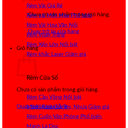
Rèm Vải Giá Rẻ
Chưa có sản phẩm trong giỏ hàng.
Rèm vải Một Màu
Rèm Vải Hoa Văn Nổi
Quay trở lại cửa hàng
Rèm Voan Trắng
Rèm Xếp Lớp
Giỏ hàng
Rèm khắc Laser
Rèm Cửa Sổ
Chưa có sản phẩm trong giỏ hàng.
Rèm Cầu Vồng
Quay trở lại cửa hàng
Mành Rèm Gỗ, Tre, Nhựa
Rèm Cuốn Văn Phòng
Mành Lá Dọc