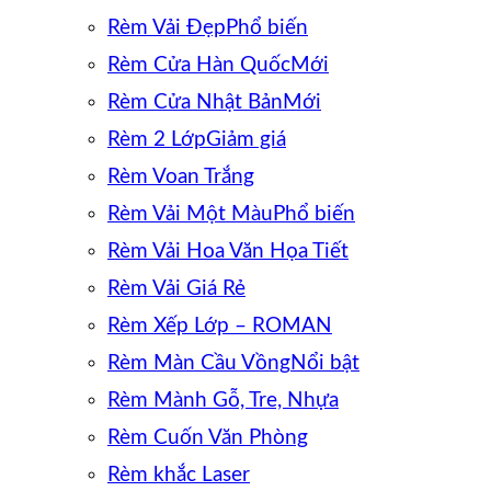
Rèm Vải Đẹp
Rèm Cửa Hàn Quốc
Rèm Cửa Nhật Bản
Rèm 2 Lớp
Rèm Voan Trắng
Rèm Vải Một Màu
Rèm Vải Hoa Văn Họa Tiết
Rèm Vải Giá Rẻ
Rèm Xếp Lớp – ROMAN
Rèm Màn Cầu Vồng
Rèm Mành Gỗ, Tre, Nhựa
Rèm Cuốn Văn Phòng
Rèm khắc Laser