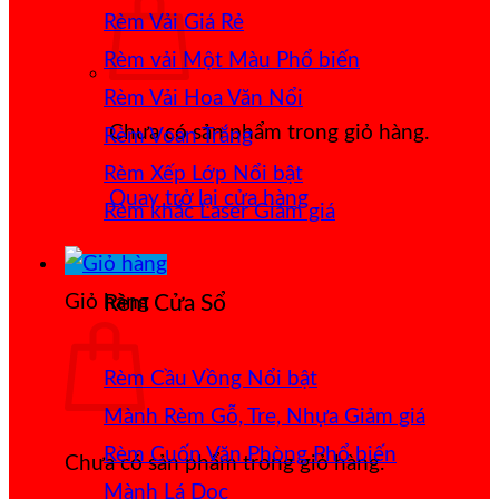
Rèm Vải Giá Rẻ
Rèm vải Một Màu
Rèm Vải Hoa Văn Nổi
Chưa có sản phẩm trong giỏ hàng.
Rèm Voan Trắng
Rèm Xếp Lớp
Quay trở lại cửa hàng
Rèm khắc Laser
Giỏ hàng
Rèm Cửa Sổ
Rèm Cầu Vồng
Mành Rèm Gỗ, Tre, Nhựa
Rèm Cuốn Văn Phòng
Chưa có sản phẩm trong giỏ hàng.
Mành Lá Dọc