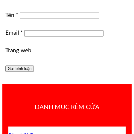
Tên
*
Email
*
Trang web
DANH MỤC RÈM CỬA