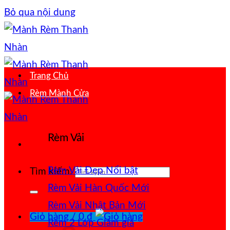
Bỏ qua nội dung
Trang Chủ
Rèm Mành Cửa
Rèm Vải
Rèm Vải Đẹp
Tìm kiếm:
Rèm Vải Hàn Quốc
Rèm Vải Nhật Bản
Giỏ hàng /
0
₫
Rèm 2 Lớp