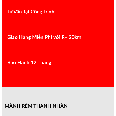
Tư Vấn Tại Công Trình
Giao Hàng Miễn Phí với R= 20km
Bảo Hành 12 Tháng
MÀNH RÈM THANH NHÀN