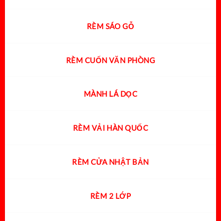
RÈM SÁO GỖ
RÈM CUỐN VĂN PHÒNG
MÀNH LÁ DỌC
RÈM VẢI HÀN QUỐC
RÈM CỬA NHẬT BẢN
RÈM 2 LỚP