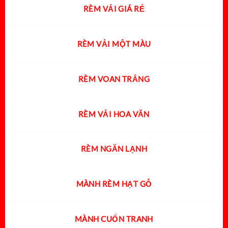
RÈM VẢI GIÁ RẺ
RÈM VẢI MỘT MÀU
RÈM VOAN TRẮNG
RÈM VẢI HOA VĂN
RÈM NGĂN LẠNH
MÀNH RÈM HẠT GỖ
MÀNH CUỐN TRANH