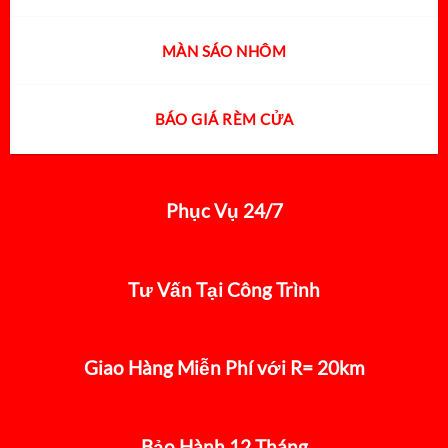
MÀN SÁO NHÔM
BÁO GIÁ RÈM CỬA
Phục Vụ 24/7
Tư Vấn Tại Công Trình
Giao Hàng Miễn Phí với R= 20km
Bảo Hành 12 Tháng