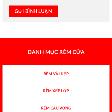
DANH MỤC RÈM CỬA
RÈM VẢI ĐẸP
RÈM XẾP LỚP
RÈM CẦU VỒNG