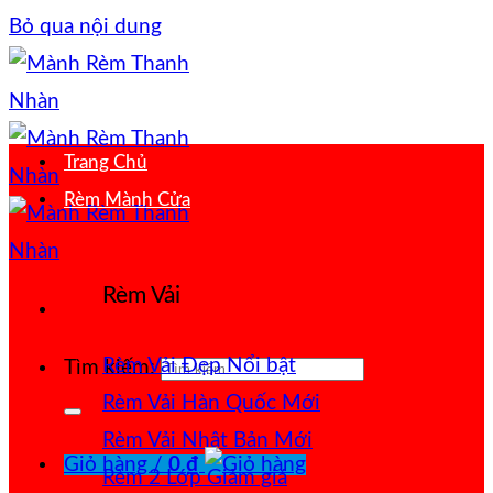
Bỏ qua nội dung
Trang Chủ
Rèm Mành Cửa
Rèm Vải
Rèm Vải Đẹp
Tìm kiếm:
Rèm Vải Hàn Quốc
Rèm Vải Nhật Bản
Giỏ hàng /
0
₫
Rèm 2 Lớp