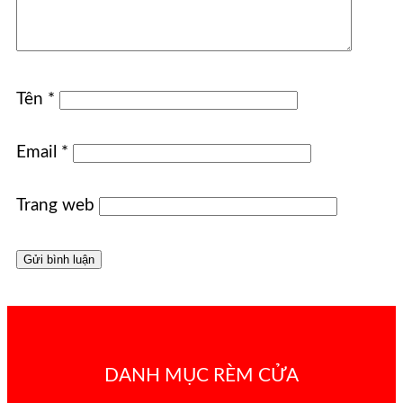
Tên
*
Email
*
Trang web
DANH MỤC RÈM CỬA