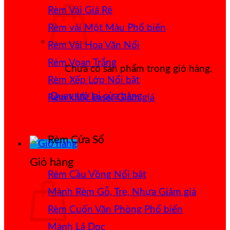
Rèm Vải Giá Rẻ
Rèm vải Một Màu
Rèm Vải Hoa Văn Nổi
Rèm Voan Trắng
Chưa có sản phẩm trong giỏ hàng.
Rèm Xếp Lớp
Quay trở lại cửa hàng
Rèm khắc Laser
Rèm Cửa Sổ
Giỏ hàng
Rèm Cầu Vồng
Mành Rèm Gỗ, Tre, Nhựa
Rèm Cuốn Văn Phòng
Mành Lá Dọc