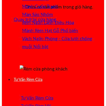
Mành Cuốn Tranh
Chưa có sản phẩm trong giỏ hàng.
Màn Sáo Nhôm
Quay trở lại cửa hàng
Rèm Ngăn Lạnh Điều Hòa
Mành Rèm Hạt Gỗ
Vách Ngăn Phòng - Cửa lưới chống
muỗi
Tư Vấn Rèm Cửa
Tư Vấn Rèm Cửa