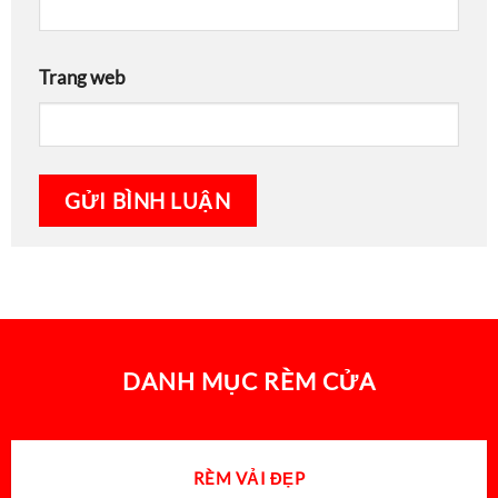
Trang web
DANH MỤC RÈM CỬA
RÈM VẢI ĐẸP