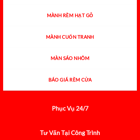
MÀNH RÈM HẠT GỖ
MÀNH CUỐN TRANH
MÀN SÁO NHÔM
BÁO GIÁ RÈM CỬA
Phục Vụ 24/7
Tư Vấn Tại Công Trình