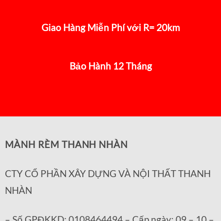
Giao Hàng Miễn Phí với R= 20km
Bảo Hành 12 Tháng
MÀNH RÈM THANH NHÀN
CTY CỔ PHẦN XÂY DỰNG VÀ NỘI THẤT THANH
NHÀN
– Số GPĐKKD: 0108464494 – Cấp ngày: 09 – 10 –