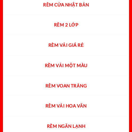
RÈM CỬA NHẬT BẢN
RÈM 2 LỚP
RÈM VẢI GIÁ RẺ
RÈM VẢI MỘT MÀU
RÈM VOAN TRẮNG
RÈM VẢI HOA VĂN
RÈM NGĂN LẠNH