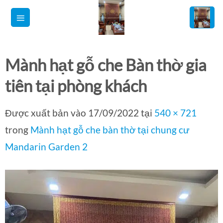
Bỏ
qua
nội
dung
Mành hạt gỗ che Bàn thờ gia
tiên tại phòng khách
Được xuất bản vào
17/09/2022
tại
540 × 721
trong
Mành hạt gỗ che bàn thờ tại chung cư
Mandarin Garden 2