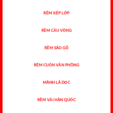
RÈM XẾP LỚP
RÈM CẦU VỒNG
RÈM SÁO GỖ
RÈM CUỐN VĂN PHÒNG
MÀNH LÁ DỌC
RÈM VẢI HÀN QUỐC