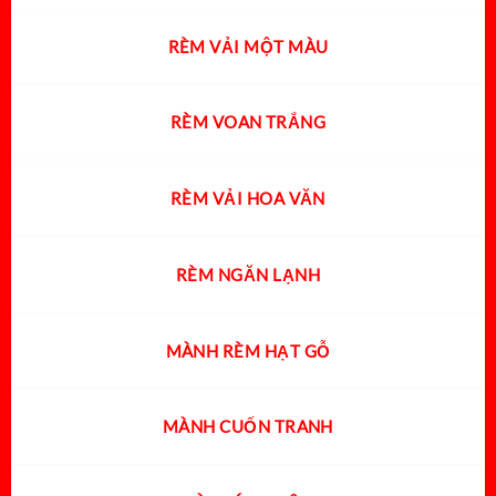
RÈM VẢI MỘT MÀU
RÈM VOAN TRẮNG
RÈM VẢI HOA VĂN
RÈM NGĂN LẠNH
MÀNH RÈM HẠT GỖ
MÀNH CUỐN TRANH