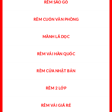
RÈM SÁO GỖ
RÈM CUỐN VĂN PHÒNG
MÀNH LÁ DỌC
RÈM VẢI HÀN QUỐC
RÈM CỬA NHẬT BẢN
RÈM 2 LỚP
RÈM VẢI GIÁ RẺ