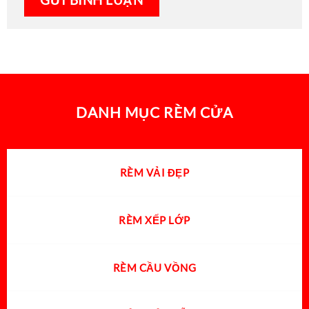
DANH MỤC RÈM CỬA
RÈM VẢI ĐẸP
RÈM XẾP LỚP
RÈM CẦU VỒNG