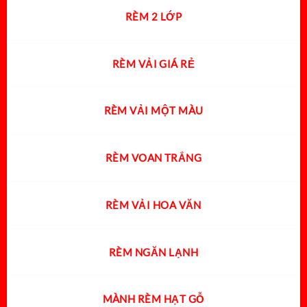
RÈM 2 LỚP
RÈM VẢI GIÁ RẺ
RÈM VẢI MỘT MÀU
RÈM VOAN TRẮNG
RÈM VẢI HOA VĂN
RÈM NGĂN LẠNH
MÀNH RÈM HẠT GỖ