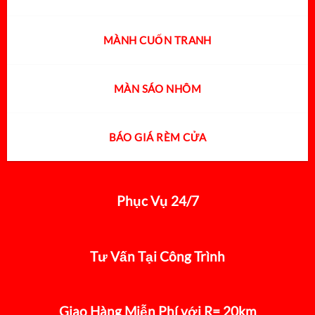
MÀNH CUỐN TRANH
MÀN SÁO NHÔM
BÁO GIÁ RÈM CỬA
Phục Vụ 24/7
Tư Vấn Tại Công Trình
Giao Hàng Miễn Phí với R= 20km