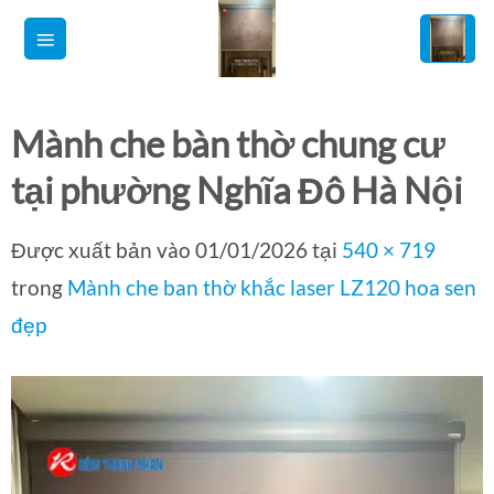
Bỏ
qua
nội
dung
Mành che bàn thờ chung cư
tại phường Nghĩa Đô Hà Nội
Được xuất bản vào
01/01/2026
tại
540 × 719
trong
Mành che ban thờ khắc laser LZ120 hoa sen
đẹp