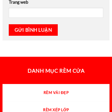
Trang web
DANH MỤC RÈM CỬA
RÈM VẢI ĐẸP
RÈM XẾP LỚP