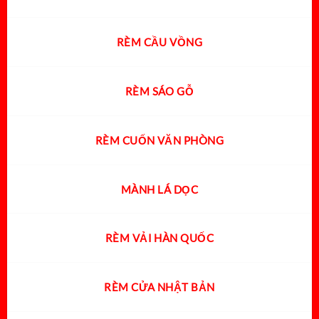
RÈM CẦU VỒNG
RÈM SÁO GỖ
RÈM CUỐN VĂN PHÒNG
MÀNH LÁ DỌC
RÈM VẢI HÀN QUỐC
RÈM CỬA NHẬT BẢN