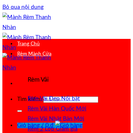
Bỏ qua nội dung
Trang Chủ
Rèm Mành Cửa
Rèm Vải
Rèm Vải Đẹp
Tìm kiếm:
Rèm Vải Hàn Quốc
Rèm Vải Nhật Bản
Giỏ hàng /
0
₫
Rèm 2 Lớp