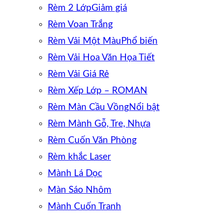
Rèm 2 Lớp
Rèm Voan Trắng
Rèm Vải Một Màu
Rèm Vải Hoa Văn Họa Tiết
Rèm Vải Giá Rẻ
Rèm Xếp Lớp – ROMAN
Rèm Màn Cầu Vồng
Rèm Mành Gỗ, Tre, Nhựa
Rèm Cuốn Văn Phòng
Rèm khắc Laser
Mành Lá Dọc
Màn Sáo Nhôm
Mành Cuốn Tranh