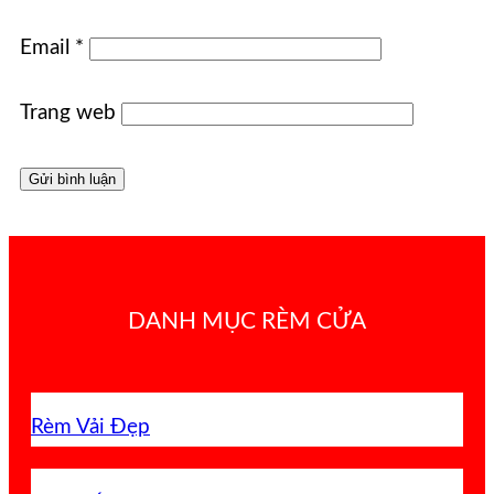
Email
*
Trang web
DANH MỤC RÈM CỬA
Rèm Vải Đẹp