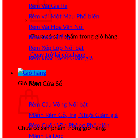
Rèm Vải Giá Rẻ
Rèm vải Một Màu
Rèm Vải Hoa Văn Nổi
Chưa có sản phẩm trong giỏ hàng.
Rèm Voan Trắng
Rèm Xếp Lớp
Quay trở lại cửa hàng
Rèm khắc Laser
Giỏ hàng
Rèm Cửa Sổ
Rèm Cầu Vồng
Mành Rèm Gỗ, Tre, Nhựa
Rèm Cuốn Văn Phòng
Chưa có sản phẩm trong giỏ hàng.
Mành Lá Dọc