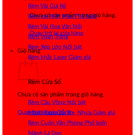
Rèm Vải Giá Rẻ
Chưa có sản phẩm trong giỏ hàng.
Rèm vải Một Màu
Rèm Vải Hoa Văn Nổi
Quay trở lại cửa hàng
Rèm Voan Trắng
Rèm Xếp Lớp
Giỏ hàng
Rèm khắc Laser
Rèm Cửa Sổ
Chưa có sản phẩm trong giỏ hàng.
Rèm Cầu Vồng
Quay trở lại cửa hàng
Mành Rèm Gỗ, Tre, Nhựa
Rèm Cuốn Văn Phòng
Mành Lá Dọc