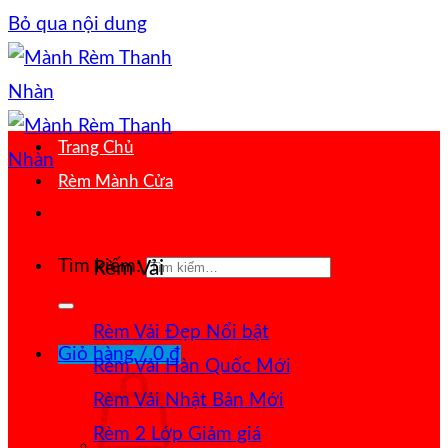
Bỏ qua nội dung
Trang Chủ
Rèm Mành Cửa
Tìm kiếm:
Rèm Vải
Rèm Vải Đẹp
Giỏ hàng /
0
₫
Rèm Vải Hàn Quốc
Rèm Vải Nhật Bản
Rèm 2 Lớp