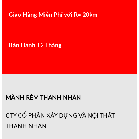
Giao Hàng Miễn Phí với R= 20km
Bảo Hành 12 Tháng
MÀNH RÈM THANH NHÀN
CTY CỔ PHẦN XÂY DỰNG VÀ NỘI THẤT
THANH NHÀN