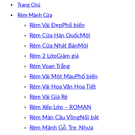
Trang Chủ
Rèm Mành Cửa
Rèm Vải Đẹp
Rèm Cửa Hàn Quốc
Rèm Cửa Nhật Bản
Rèm 2 Lớp
Rèm Voan Trắng
Rèm Vải Một Màu
Rèm Vải Hoa Văn Họa Tiết
Rèm Vải Giá Rẻ
Rèm Xếp Lớp – ROMAN
Rèm Màn Cầu Vồng
Rèm Mành Gỗ, Tre, Nhựa