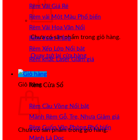
Rèm Vải Giá Rẻ
Rèm vải Một Màu
Rèm Vải Hoa Văn Nổi
Chưa có sản phẩm trong giỏ hàng.
Rèm Voan Trắng
Rèm Xếp Lớp
Quay trở lại cửa hàng
Rèm khắc Laser
Giỏ hàng
Rèm Cửa Sổ
Rèm Cầu Vồng
Mành Rèm Gỗ, Tre, Nhựa
Rèm Cuốn Văn Phòng
Chưa có sản phẩm trong giỏ hàng.
Mành Lá Dọc