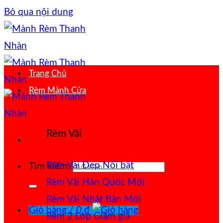
Bỏ qua nội dung
Trang Chủ
Rèm Mành Cửa
Rèm Vải
Rèm Vải Đẹp
Tìm kiếm:
Rèm Vải Hàn Quốc
Rèm Vải Nhật Bản
Giỏ hàng /
0
₫
Rèm 2 Lớp