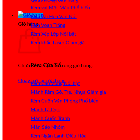
Rèm vải Một Màu
Rèm Vải Hoa Văn Nổi
Giỏ hàng
Rèm Voan Trắng
Rèm Xếp Lớp
Rèm khắc Laser
Rèm Cửa Sổ
Chưa có sản phẩm trong giỏ hàng.
Quay trở lại cửa hàng
Rèm Cầu Vồng
Mành Rèm Gỗ, Tre, Nhựa
Rèm Cuốn Văn Phòng
Mành Lá Dọc
Mành Cuốn Tranh
Màn Sáo Nhôm
Rèm Ngăn Lạnh Điều Hòa