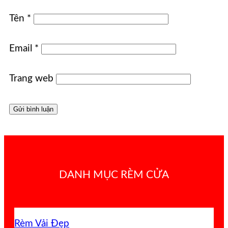
Tên
*
Email
*
Trang web
DANH MỤC RÈM CỬA
Rèm Vải Đẹp