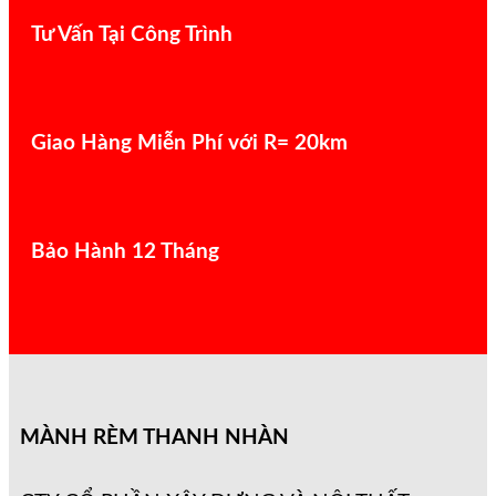
Tư Vấn Tại Công Trình
Giao Hàng Miễn Phí với R= 20km
Bảo Hành 12 Tháng
MÀNH RÈM THANH NHÀN