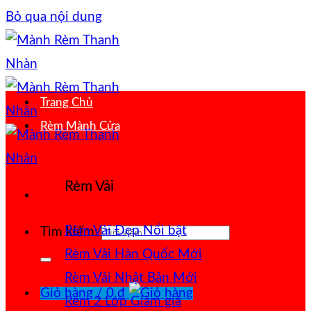
Bỏ qua nội dung
Trang Chủ
Rèm Mành Cửa
Rèm Vải
Rèm Vải Đẹp
Tìm kiếm:
Rèm Vải Hàn Quốc
Rèm Vải Nhật Bản
Giỏ hàng /
0
₫
Rèm 2 Lớp