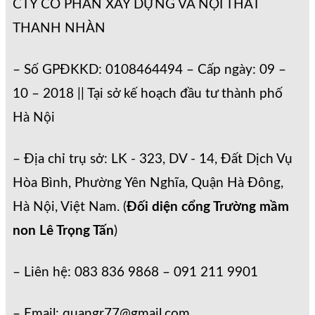
CTY CỔ PHẦN XÂY DỰNG VÀ NỘI THẤT
THANH NHÀN
– Số GPĐKKD: 0108464494 – Cấp ngày: 09 –
10 – 2018 || Tại sở kế hoạch đầu tư thành phố
Hà Nội
– Địa chỉ trụ sở: LK - 323, DV - 14, Đất Dịch Vụ
Hòa Bình, Phường Yên Nghĩa, Quận Hà Đông,
Hà Nội, Việt Nam. (
Đối diện cổng Trường mầm
non Lê Trọng Tấn
)
– Liên hệ: 083 836 9868 – 091 211 9901
– Email: quangr77@gmail.com