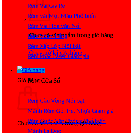
Rèm Vải Giá Rẻ
Rèm vải Một Màu
Rèm Vải Hoa Văn Nổi
Chưa có sản phẩm trong giỏ hàng.
Rèm Voan Trắng
Rèm Xếp Lớp
Quay trở lại cửa hàng
Rèm khắc Laser
Giỏ hàng
Rèm Cửa Sổ
Rèm Cầu Vồng
Mành Rèm Gỗ, Tre, Nhựa
Rèm Cuốn Văn Phòng
Chưa có sản phẩm trong giỏ hàng.
Mành Lá Dọc