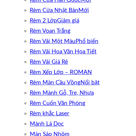
Rèm Cửa Hàn Quốc
Rèm Cửa Nhật Bản
Rèm 2 Lớp
Rèm Voan Trắng
Rèm Vải Một Màu
Rèm Vải Hoa Văn Họa Tiết
Rèm Vải Giá Rẻ
Rèm Xếp Lớp – ROMAN
Rèm Màn Cầu Vồng
Rèm Mành Gỗ, Tre, Nhựa
Rèm Cuốn Văn Phòng
Rèm khắc Laser
Mành Lá Dọc
Màn Sáo Nhôm