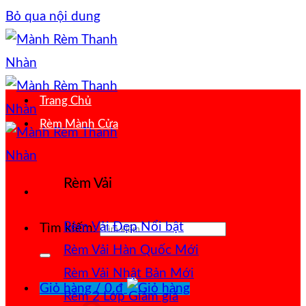
Bỏ qua nội dung
Trang Chủ
Rèm Mành Cửa
Rèm Vải
Rèm Vải Đẹp
Tìm kiếm:
Rèm Vải Hàn Quốc
Rèm Vải Nhật Bản
Giỏ hàng /
0
₫
Rèm 2 Lớp