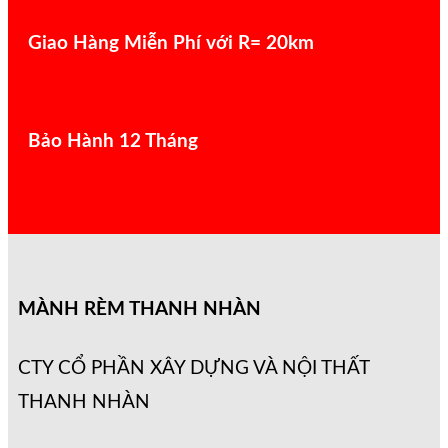
Giao Hàng Miễn Phí với R= 20km
Bảo Hành 12 Tháng
MÀNH RÈM THANH NHÀN
CTY CỔ PHẦN XÂY DỰNG VÀ NỘI THẤT
THANH NHÀN