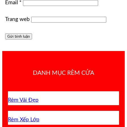
Email
*
Trang web
DANH MỤC RÈM CỬA
Rèm Vải Đẹp
Rèm Xếp Lớp