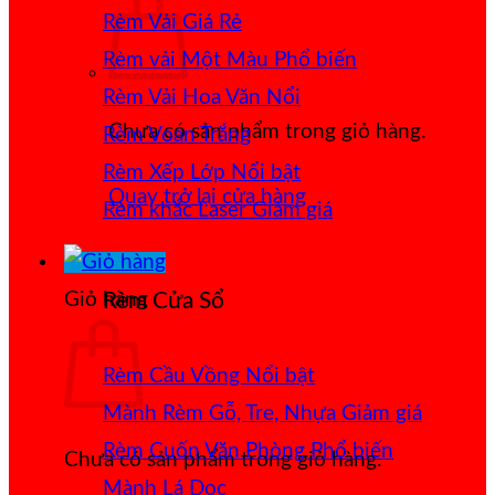
Rèm Vải Giá Rẻ
Rèm vải Một Màu
Rèm Vải Hoa Văn Nổi
Chưa có sản phẩm trong giỏ hàng.
Rèm Voan Trắng
Rèm Xếp Lớp
Quay trở lại cửa hàng
Rèm khắc Laser
Giỏ hàng
Rèm Cửa Sổ
Rèm Cầu Vồng
Mành Rèm Gỗ, Tre, Nhựa
Rèm Cuốn Văn Phòng
Chưa có sản phẩm trong giỏ hàng.
Mành Lá Dọc