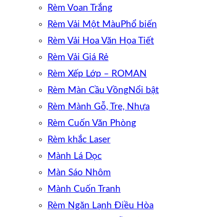
Rèm Voan Trắng
Rèm Vải Một Màu
Rèm Vải Hoa Văn Họa Tiết
Rèm Vải Giá Rẻ
Rèm Xếp Lớp – ROMAN
Rèm Màn Cầu Vồng
Rèm Mành Gỗ, Tre, Nhựa
Rèm Cuốn Văn Phòng
Rèm khắc Laser
Mành Lá Dọc
Màn Sáo Nhôm
Mành Cuốn Tranh
Rèm Ngăn Lạnh Điều Hòa