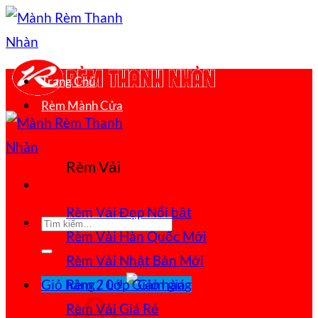
Bỏ
qua
nội
Trang Chủ
dung
Rèm Mành Cửa
Rèm Vải
Rèm Vải Đẹp
Tìm
Rèm Vải Hàn Quốc
kiếm:
Rèm Vải Nhật Bản
Giỏ hàng /
0
₫
Rèm 2 Lớp
Rèm Vải Giá Rẻ