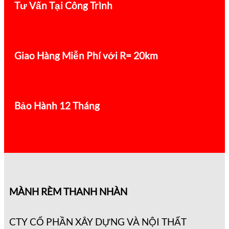
Tư Vấn Tại Công Trình
Giao Hàng Miễn Phí với R= 20km
Bảo Hành 12 Tháng
MÀNH RÈM THANH NHÀN
CTY CỔ PHẦN XÂY DỰNG VÀ NỘI THẤT