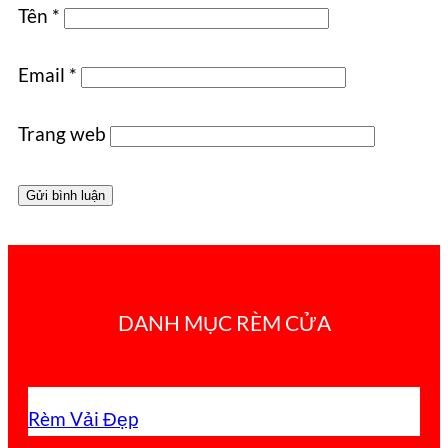
Tên
*
Email
*
Trang web
DANH MỤC RÈM CỬA
Rèm Vải Đẹp