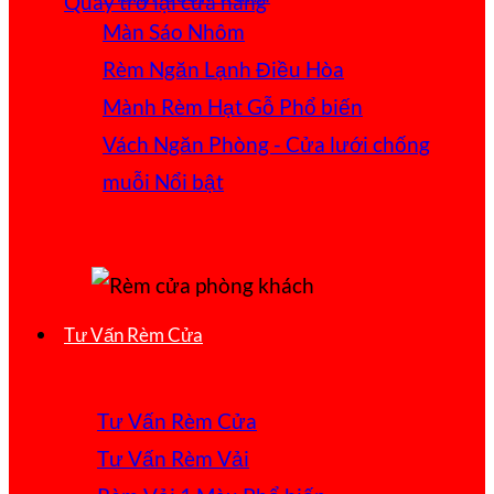
Quay trở lại cửa hàng
Màn Sáo Nhôm
Rèm Ngăn Lạnh Điều Hòa
Mành Rèm Hạt Gỗ
Vách Ngăn Phòng - Cửa lưới chống
muỗi
Tư Vấn Rèm Cửa
Tư Vấn Rèm Cửa
Tư Vấn Rèm Vải