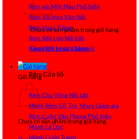
Rèm vải Một Màu
Rèm Vải Hoa Văn Nổi
Rèm Voan Trắng
Chưa có sản phẩm trong giỏ hàng.
Rèm Xếp Lớp
Quay trở lại cửa hàng
Rèm khắc Laser
Rèm Cửa Sổ
Giỏ hàng
Rèm Cầu Vồng
Mành Rèm Gỗ, Tre, Nhựa
Rèm Cuốn Văn Phòng
Chưa có sản phẩm trong giỏ hàng.
Mành Lá Dọc
Mành Cuốn Tranh