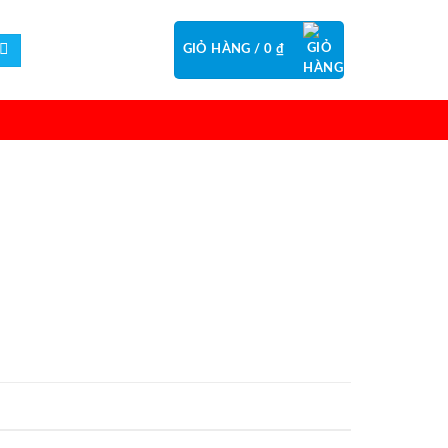
GIỎ HÀNG /
0
₫