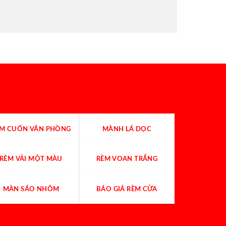
ÈM CUỐN VĂN PHÒNG
MÀNH LÁ DỌC
RÈM VẢI MỘT MÀU
RÈM VOAN TRẮNG
MÀN SÁO NHÔM
BÁO GIÁ RÈM CỬA