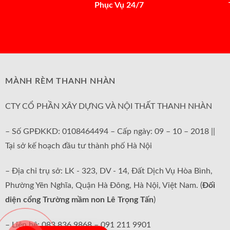
Phục Vụ 24/7
MÀNH RÈM THANH NHÀN
CTY CỔ PHẦN XÂY DỰNG VÀ NỘI THẤT THANH NHÀN
– Số GPĐKKD: 0108464494 – Cấp ngày: 09 – 10 – 2018 ||
Tại sở kế hoạch đầu tư thành phố Hà Nội
– Địa chỉ trụ sở: LK - 323, DV - 14, Đất Dịch Vụ Hòa Bình,
Phường Yên Nghĩa, Quận Hà Đông, Hà Nội, Việt Nam. (
Đối
diện cổng Trường mầm non Lê Trọng Tấn
)
– Liên hệ: 083 836 9868 – 091 211 9901