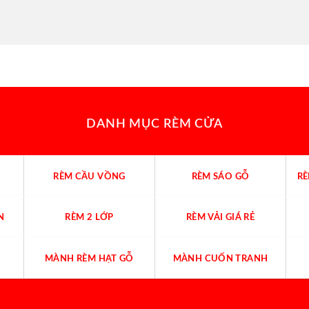
DANH MỤC RÈM CỬA
RÈM CẦU VỒNG
RÈM SÁO GỖ
R
N
RÈM 2 LỚP
RÈM VẢI GIÁ RẺ
MÀNH RÈM HẠT GỖ
MÀNH CUỐN TRANH