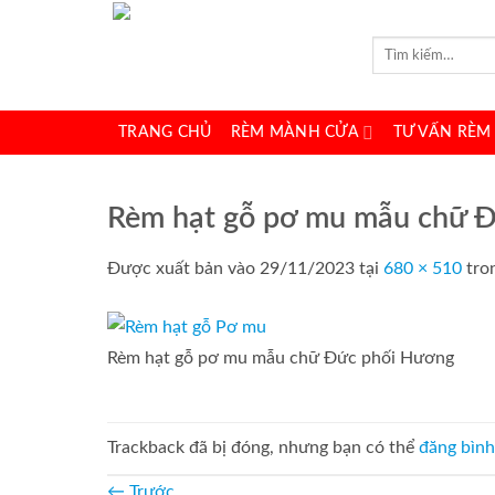
Bỏ
qua
Tìm
kiếm:
nội
dung
TRANG CHỦ
RÈM MÀNH CỬA
TƯ VẤN RÈM
Rèm hạt gỗ pơ mu mẫu chữ 
Được xuất bản vào
29/11/2023
tại
680 × 510
tro
Rèm hạt gỗ pơ mu mẫu chữ Đức phối Hương
Trackback đã bị đóng, nhưng bạn có thể
đăng bình
←
Trước