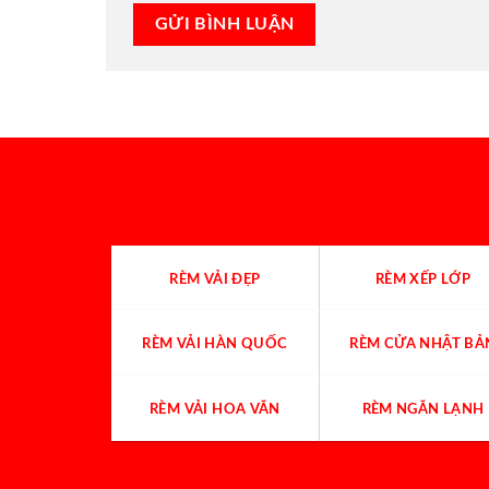
RÈM VẢI ĐẸP
RÈM XẾP LỚP
RÈM VẢI HÀN QUỐC
RÈM CỬA NHẬT BẢ
RÈM VẢI HOA VĂN
RÈM NGĂN LẠNH