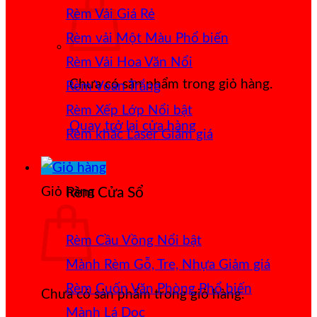
Rèm Vải Giá Rẻ
Rèm vải Một Màu
Rèm Vải Hoa Văn Nổi
Chưa có sản phẩm trong giỏ hàng.
Rèm Voan Trắng
Rèm Xếp Lớp
Quay trở lại cửa hàng
Rèm khắc Laser
Giỏ hàng
Rèm Cửa Sổ
Rèm Cầu Vồng
Mành Rèm Gỗ, Tre, Nhựa
Rèm Cuốn Văn Phòng
Chưa có sản phẩm trong giỏ hàng.
Mành Lá Dọc