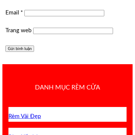
Email
*
Trang web
DANH MỤC RÈM CỬA
Rèm Vải Đẹp