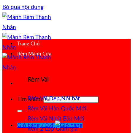
Bỏ qua nội dung
Trang Chủ
Rèm Mành Cửa
Rèm Vải
Rèm Vải Đẹp
Tìm kiếm:
Rèm Vải Hàn Quốc
Rèm Vải Nhật Bản
Giỏ hàng /
0
₫
Rèm 2 Lớp