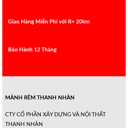
Giao Hàng Miễn Phí với R= 20km
Bảo Hành 12 Tháng
MÀNH RÈM THANH NHÀN
CTY CỔ PHẦN XÂY DỰNG VÀ NỘI THẤT
THANH NHÀN