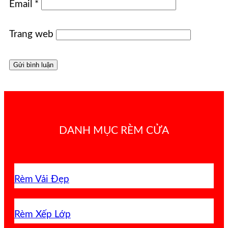
Email
*
Trang web
DANH MỤC RÈM CỬA
Rèm Vải Đẹp
Rèm Xếp Lớp