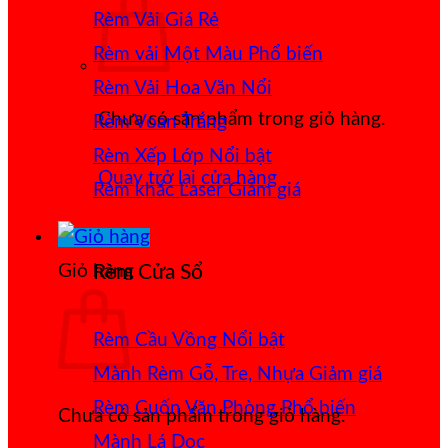
Rèm Vải Giá Rẻ
Rèm vải Một Màu
Rèm Vải Hoa Văn Nổi
Chưa có sản phẩm trong giỏ hàng.
Rèm Voan Trắng
Rèm Xếp Lớp
Quay trở lại cửa hàng
Rèm khắc Laser
Giỏ hàng
Rèm Cửa Sổ
Rèm Cầu Vồng
Mành Rèm Gỗ, Tre, Nhựa
Rèm Cuốn Văn Phòng
Chưa có sản phẩm trong giỏ hàng.
Mành Lá Dọc