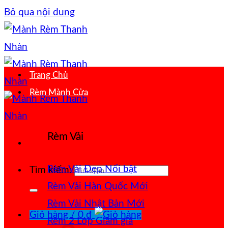
Bỏ qua nội dung
Trang Chủ
Rèm Mành Cửa
Rèm Vải
Rèm Vải Đẹp
Tìm kiếm:
Rèm Vải Hàn Quốc
Rèm Vải Nhật Bản
Giỏ hàng /
0
₫
Rèm 2 Lớp