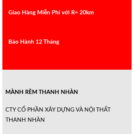
Giao Hàng Miễn Phí với R= 20km
Bảo Hành 12 Tháng
MÀNH RÈM THANH NHÀN
CTY CỔ PHẦN XÂY DỰNG VÀ NỘI THẤT
THANH NHÀN