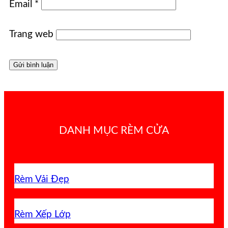
Email
*
Trang web
DANH MỤC RÈM CỬA
Rèm Vải Đẹp
Rèm Xếp Lớp