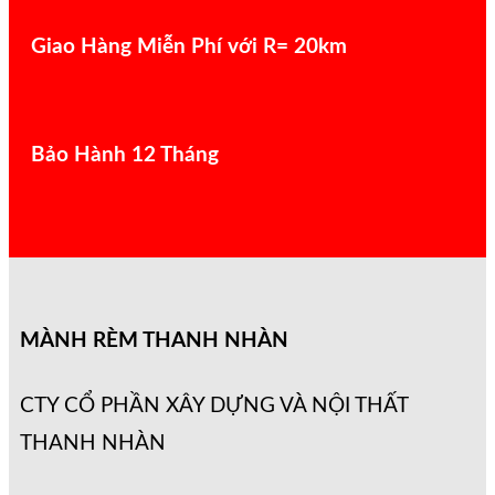
Giao Hàng Miễn Phí với R= 20km
Bảo Hành 12 Tháng
MÀNH RÈM THANH NHÀN
CTY CỔ PHẦN XÂY DỰNG VÀ NỘI THẤT
THANH NHÀN