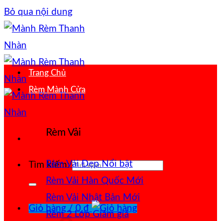
Bỏ qua nội dung
Trang Chủ
Rèm Mành Cửa
Rèm Vải
Rèm Vải Đẹp
Tìm kiếm:
Rèm Vải Hàn Quốc
Rèm Vải Nhật Bản
Giỏ hàng /
0
₫
Rèm 2 Lớp