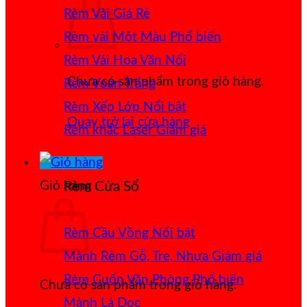
Rèm Vải Giá Rẻ
Rèm vải Một Màu
Rèm Vải Hoa Văn Nổi
Chưa có sản phẩm trong giỏ hàng.
Rèm Voan Trắng
Rèm Xếp Lớp
Quay trở lại cửa hàng
Rèm khắc Laser
Giỏ hàng
Rèm Cửa Sổ
Rèm Cầu Vồng
Mành Rèm Gỗ, Tre, Nhựa
Rèm Cuốn Văn Phòng
Chưa có sản phẩm trong giỏ hàng.
Mành Lá Dọc