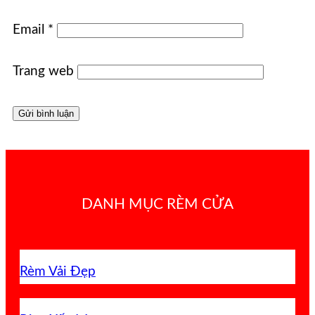
Email
*
Trang web
DANH MỤC RÈM CỬA
Rèm Vải Đẹp