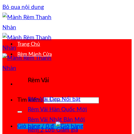
Bỏ qua nội dung
Trang Chủ
Rèm Mành Cửa
Rèm Vải
Rèm Vải Đẹp
Tìm kiếm:
Rèm Vải Hàn Quốc
Rèm Vải Nhật Bản
Giỏ hàng /
0
₫
Rèm 2 Lớp