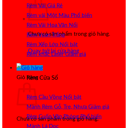
Rèm Vải Giá Rẻ
Rèm vải Một Màu
Rèm Vải Hoa Văn Nổi
Chưa có sản phẩm trong giỏ hàng.
Rèm Voan Trắng
Rèm Xếp Lớp
Quay trở lại cửa hàng
Rèm khắc Laser
Giỏ hàng
Rèm Cửa Sổ
Rèm Cầu Vồng
Mành Rèm Gỗ, Tre, Nhựa
Rèm Cuốn Văn Phòng
Chưa có sản phẩm trong giỏ hàng.
Mành Lá Dọc