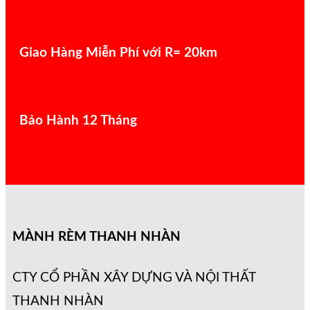
Giao Hàng Miễn Phí với R= 20km
Bảo Hành 12 Tháng
MÀNH RÈM THANH NHÀN
CTY CỔ PHẦN XÂY DỰNG VÀ NỘI THẤT
THANH NHÀN