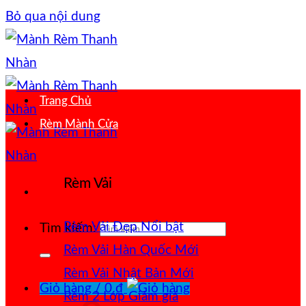
Bỏ qua nội dung
Trang Chủ
Rèm Mành Cửa
Rèm Vải
Rèm Vải Đẹp
Tìm kiếm:
Rèm Vải Hàn Quốc
Rèm Vải Nhật Bản
Giỏ hàng /
0
₫
Rèm 2 Lớp