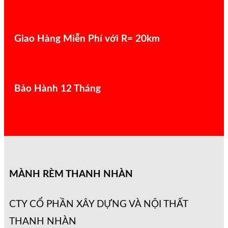
Giao Hàng Miễn Phí với R= 20km
Bảo Hành 12 Tháng
MÀNH RÈM THANH NHÀN
CTY CỔ PHẦN XÂY DỰNG VÀ NỘI THẤT
THANH NHÀN