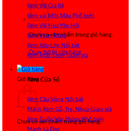
Rèm Vải Giá Rẻ
Rèm vải Một Màu
Rèm Vải Hoa Văn Nổi
Chưa có sản phẩm trong giỏ hàng.
Rèm Voan Trắng
Rèm Xếp Lớp
Quay trở lại cửa hàng
Rèm khắc Laser
Giỏ hàng
Rèm Cửa Sổ
Rèm Cầu Vồng
Mành Rèm Gỗ, Tre, Nhựa
Rèm Cuốn Văn Phòng
Chưa có sản phẩm trong giỏ hàng.
Mành Lá Dọc