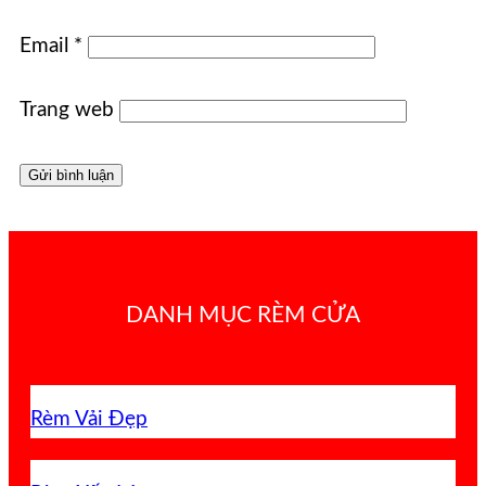
Email
*
Trang web
DANH MỤC RÈM CỬA
Rèm Vải Đẹp