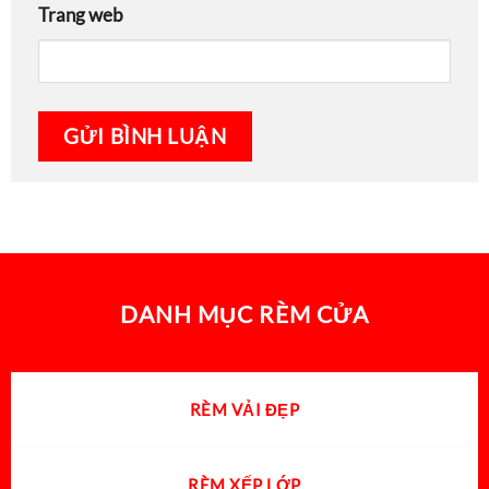
Trang web
DANH MỤC RÈM CỬA
RÈM VẢI ĐẸP
RÈM XẾP LỚP