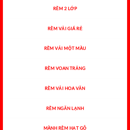
RÈM 2 LỚP
RÈM VẢI GIÁ RẺ
RÈM VẢI MỘT MÀU
RÈM VOAN TRẮNG
RÈM VẢI HOA VĂN
RÈM NGĂN LẠNH
MÀNH RÈM HẠT GỖ