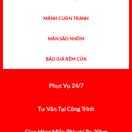
MÀNH CUỐN TRANH
MÀN SÁO NHÔM
BÁO GIÁ RÈM CỬA
Phục Vụ 24/7
Tư Vấn Tại Công Trình
Giao Hàng Miễn Phí với R= 20km