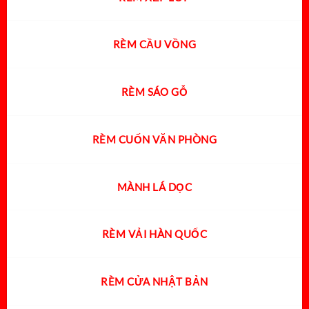
RÈM CẦU VỒNG
RÈM SÁO GỖ
RÈM CUỐN VĂN PHÒNG
MÀNH LÁ DỌC
RÈM VẢI HÀN QUỐC
RÈM CỬA NHẬT BẢN