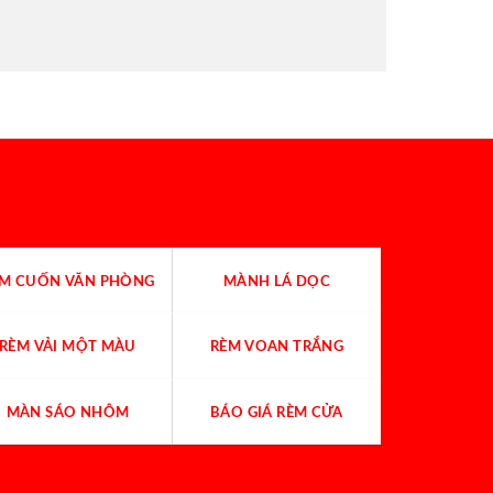
ÈM CUỐN VĂN PHÒNG
MÀNH LÁ DỌC
RÈM VẢI MỘT MÀU
RÈM VOAN TRẮNG
MÀN SÁO NHÔM
BÁO GIÁ RÈM CỬA