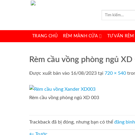
Bỏ
qua
Tìm
kiếm:
nội
dung
TRANG CHỦ
RÈM MÀNH CỬA
TƯ VẤN RÈM
Rèm cầu vồng phòng ngủ XD
Được xuất bản vào
16/08/2023
tại
720 × 540
tro
Rèm cầu vồng phòng ngủ XD 003
Trackback đã bị đóng, nhưng bạn có thể
đăng bình
←
Trước