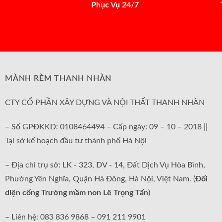
Phục Vụ 24/7
MÀNH RÈM THANH NHÀN
CTY CỔ PHẦN XÂY DỰNG VÀ NỘI THẤT THANH NHÀN
– Số GPĐKKD: 0108464494 – Cấp ngày: 09 – 10 – 2018 ||
Tại sở kế hoạch đầu tư thành phố Hà Nội
– Địa chỉ trụ sở: LK - 323, DV - 14, Đất Dịch Vụ Hòa Bình,
Phường Yên Nghĩa, Quận Hà Đông, Hà Nội, Việt Nam. (
Đối
diện cổng Trường mầm non Lê Trọng Tấn
)
– Liên hệ: 083 836 9868 – 091 211 9901