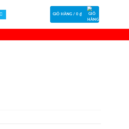
GIỎ HÀNG /
0
₫