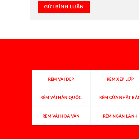
RÈM VẢI ĐẸP
RÈM XẾP LỚP
RÈM VẢI HÀN QUỐC
RÈM CỬA NHẬT BẢ
RÈM VẢI HOA VĂN
RÈM NGĂN LẠNH