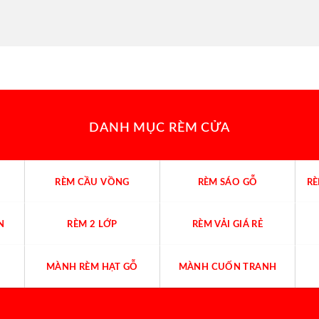
DANH MỤC RÈM CỬA
RÈM CẦU VỒNG
RÈM SÁO GỖ
R
N
RÈM 2 LỚP
RÈM VẢI GIÁ RẺ
MÀNH RÈM HẠT GỖ
MÀNH CUỐN TRANH