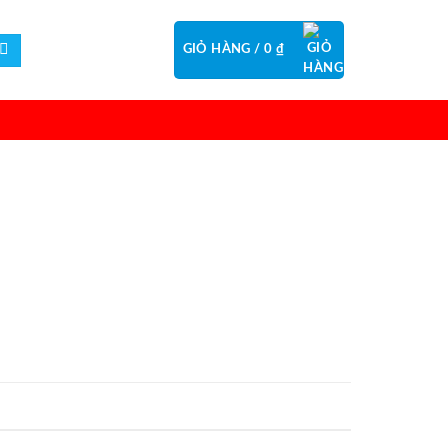
GIỎ HÀNG /
0
₫