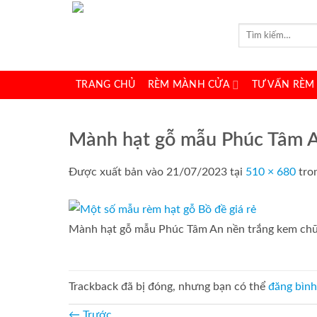
Bỏ
qua
Tìm
kiếm:
nội
dung
TRANG CHỦ
RÈM MÀNH CỬA
TƯ VẤN RÈM
Mành hạt gỗ mẫu Phúc Tâm 
Được xuất bản vào
21/07/2023
tại
510 × 680
tro
Mành hạt gỗ mẫu Phúc Tâm An nền trắng kem ch
Trackback đã bị đóng, nhưng bạn có thể
đăng bình
←
Trước