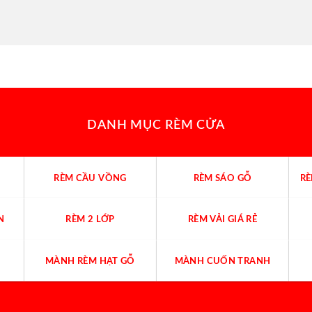
DANH MỤC RÈM CỬA
RÈM CẦU VỒNG
RÈM SÁO GỖ
R
N
RÈM 2 LỚP
RÈM VẢI GIÁ RẺ
MÀNH RÈM HẠT GỖ
MÀNH CUỐN TRANH