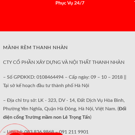
Phục Vụ 24/7
MÀNH RÈM THANH NHÀN
CTY CỔ PHẦN XÂY DỰNG VÀ NỘI THẤT THANH NHÀN
– Số GPĐKKD: 0108464494 – Cấp ngày: 09 – 10 – 2018 ||
Tại sở kế hoạch đầu tư thành phố Hà Nội
– Địa chỉ trụ sở: LK - 323, DV - 14, Đất Dịch Vụ Hòa Bình,
Phường Yên Nghĩa, Quận Hà Đông, Hà Nội, Việt Nam. (
Đối
diện cổng Trường mầm non Lê Trọng Tấn
)
– Liên hệ: 083 836 9868 – 091 211 9901