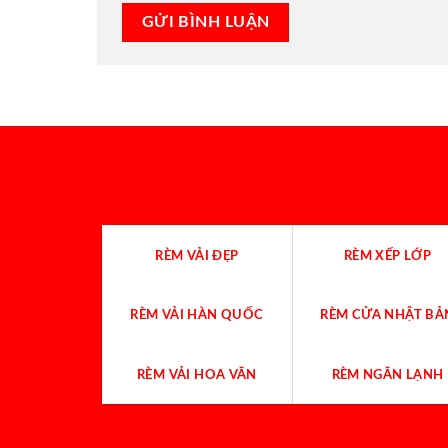
RÈM VẢI ĐẸP
RÈM XẾP LỚP
RÈM VẢI HÀN QUỐC
RÈM CỬA NHẬT BẢ
RÈM VẢI HOA VĂN
RÈM NGĂN LẠNH