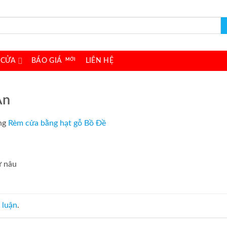
 CỬA
BÁO GIÁ
LIÊN HỆ
An
ng
Rèm cửa bằng hạt gỗ Bồ Đề
ữ nâu
 luận
.