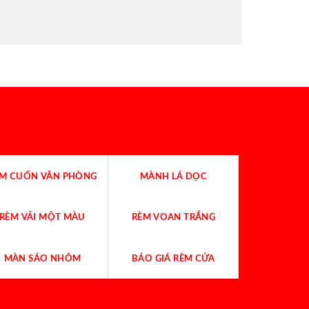
ÈM CUỐN VĂN PHÒNG
MÀNH LÁ DỌC
RÈM VẢI MỘT MÀU
RÈM VOAN TRẮNG
MÀN SÁO NHÔM
BÁO GIÁ RÈM CỬA