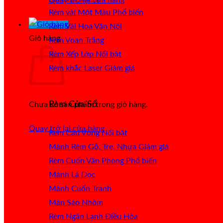
Rèm vải Một Màu
Rèm Vải Hoa Văn Nổi
Giỏ hàng
Rèm Voan Trắng
Rèm Xếp Lớp
Rèm khắc Laser
Rèm Cửa Sổ
Chưa có sản phẩm trong giỏ hàng.
Quay trở lại cửa hàng
Rèm Cầu Vồng
Mành Rèm Gỗ, Tre, Nhựa
Rèm Cuốn Văn Phòng
Mành Lá Dọc
Mành Cuốn Tranh
Màn Sáo Nhôm
Rèm Ngăn Lạnh Điều Hòa