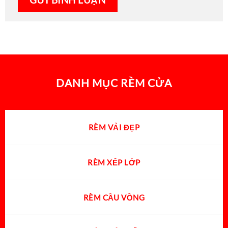
DANH MỤC RÈM CỬA
RÈM VẢI ĐẸP
RÈM XẾP LỚP
RÈM CẦU VỒNG