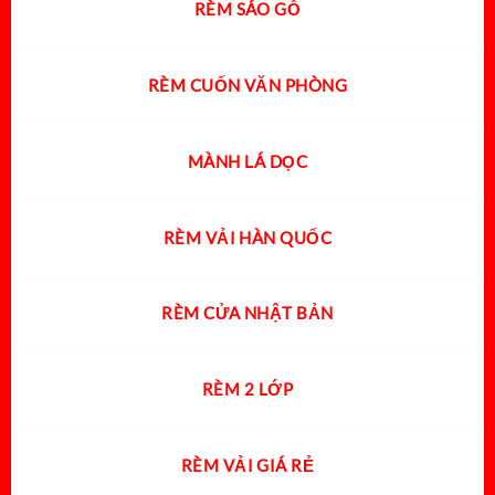
RÈM SÁO GỖ
RÈM CUỐN VĂN PHÒNG
MÀNH LÁ DỌC
RÈM VẢI HÀN QUỐC
RÈM CỬA NHẬT BẢN
RÈM 2 LỚP
RÈM VẢI GIÁ RẺ