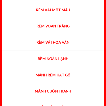
RÈM VẢI MỘT MÀU
RÈM VOAN TRẮNG
RÈM VẢI HOA VĂN
RÈM NGĂN LẠNH
MÀNH RÈM HẠT GỖ
MÀNH CUỐN TRANH