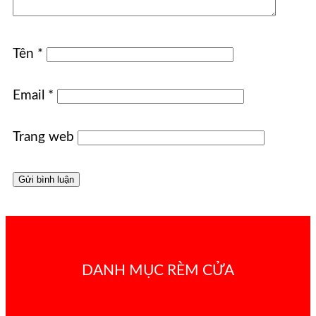
Tên
*
Email
*
Trang web
DANH MỤC RÈM CỬA