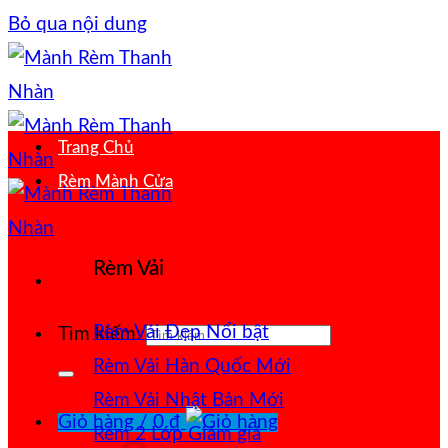
Bỏ qua nội dung
Trang Chủ
Rèm Mành Cửa
Rèm Vải
Rèm Vải Đẹp
Tìm kiếm:
Rèm Vải Hàn Quốc
Rèm Vải Nhật Bản
Giỏ hàng /
0
₫
Rèm 2 Lớp