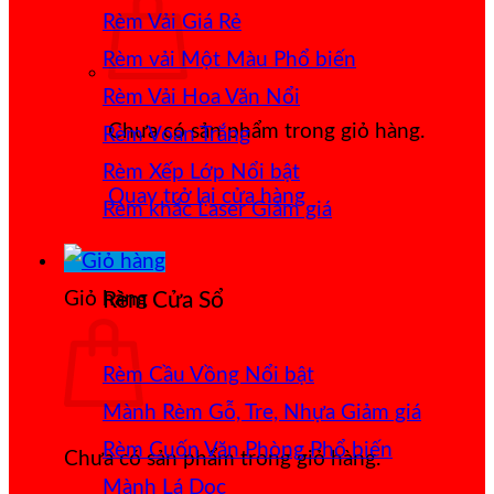
Rèm Vải Giá Rẻ
Rèm vải Một Màu
Rèm Vải Hoa Văn Nổi
Chưa có sản phẩm trong giỏ hàng.
Rèm Voan Trắng
Rèm Xếp Lớp
Quay trở lại cửa hàng
Rèm khắc Laser
Giỏ hàng
Rèm Cửa Sổ
Rèm Cầu Vồng
Mành Rèm Gỗ, Tre, Nhựa
Rèm Cuốn Văn Phòng
Chưa có sản phẩm trong giỏ hàng.
Mành Lá Dọc