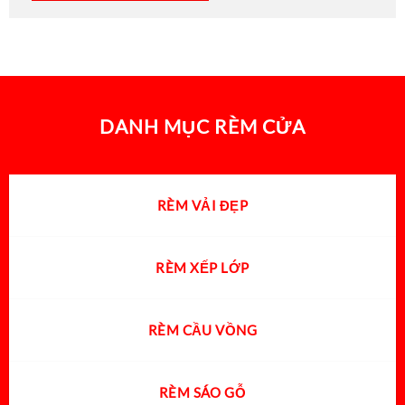
DANH MỤC RÈM CỬA
RÈM VẢI ĐẸP
RÈM XẾP LỚP
RÈM CẦU VỒNG
RÈM SÁO GỖ