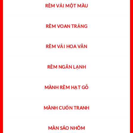
RÈM VẢI MỘT MÀU
RÈM VOAN TRẮNG
RÈM VẢI HOA VĂN
RÈM NGĂN LẠNH
MÀNH RÈM HẠT GỖ
MÀNH CUỐN TRANH
MÀN SÁO NHÔM