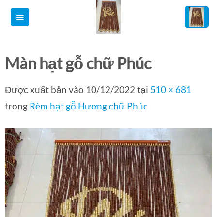
Bỏ
qua
nội
dung
Màn hạt gỗ chữ Phúc
Được xuất bản vào
10/12/2022
tại
510 × 681
trong
Rèm hạt gỗ Hương chữ Phúc