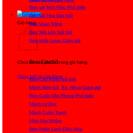
Rèm vải Một Màu
Rèm Vải Hoa Văn Nổi
Giỏ hàng
Rèm Voan Trắng
Rèm Xếp Lớp
Rèm khắc Laser
Rèm Cửa Sổ
Chưa có sản phẩm trong giỏ hàng.
Quay trở lại cửa hàng
Rèm Cầu Vồng
Mành Rèm Gỗ, Tre, Nhựa
Rèm Cuốn Văn Phòng
Mành Lá Dọc
Mành Cuốn Tranh
Màn Sáo Nhôm
Rèm Ngăn Lạnh Điều Hòa