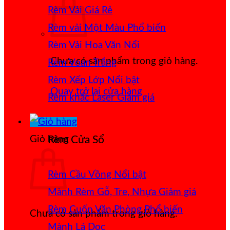
Rèm Vải Giá Rẻ
Rèm vải Một Màu
Rèm Vải Hoa Văn Nổi
Chưa có sản phẩm trong giỏ hàng.
Rèm Voan Trắng
Rèm Xếp Lớp
Quay trở lại cửa hàng
Rèm khắc Laser
Giỏ hàng
Rèm Cửa Sổ
Rèm Cầu Vồng
Mành Rèm Gỗ, Tre, Nhựa
Rèm Cuốn Văn Phòng
Chưa có sản phẩm trong giỏ hàng.
Mành Lá Dọc