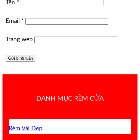
Tên
*
Email
*
Trang web
DANH MỤC RÈM CỬA
Rèm Vải Đẹp