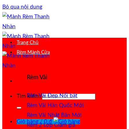
Bỏ qua nội dung
Trang Chủ
Rèm Mành Cửa
Rèm Vải
Rèm Vải Đẹp
Tìm kiếm:
Rèm Vải Hàn Quốc
Rèm Vải Nhật Bản
Giỏ hàng /
0
₫
Rèm 2 Lớp