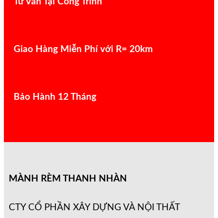
Tư Vấn Tại Công Trình
Giao Hàng Miễn Phí với R= 20km
Bảo Hành 12 Tháng
MÀNH RÈM THANH NHÀN
CTY CỔ PHẦN XÂY DỰNG VÀ NỘI THẤT