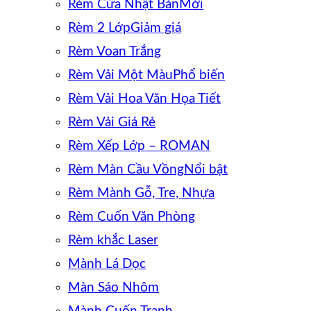
Rèm Cửa Nhật Bản
Rèm 2 Lớp
Rèm Voan Trắng
Rèm Vải Một Màu
Rèm Vải Hoa Văn Họa Tiết
Rèm Vải Giá Rẻ
Rèm Xếp Lớp – ROMAN
Rèm Màn Cầu Vồng
Rèm Mành Gỗ, Tre, Nhựa
Rèm Cuốn Văn Phòng
Rèm khắc Laser
Mành Lá Dọc
Màn Sáo Nhôm