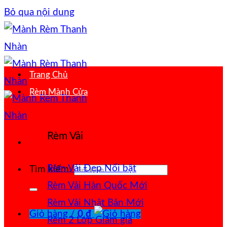
Bỏ qua nội dung
Trang Chủ
Rèm Mành Cửa
Rèm Vải
Rèm Vải Đẹp
Tìm kiếm:
Rèm Vải Hàn Quốc
Rèm Vải Nhật Bản
Giỏ hàng /
0
₫
Rèm 2 Lớp