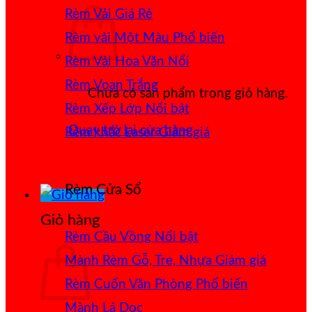
Rèm Vải Giá Rẻ
Rèm vải Một Màu
Rèm Vải Hoa Văn Nổi
Rèm Voan Trắng
Chưa có sản phẩm trong giỏ hàng.
Rèm Xếp Lớp
Quay trở lại cửa hàng
Rèm khắc Laser
Rèm Cửa Sổ
Giỏ hàng
Rèm Cầu Vồng
Mành Rèm Gỗ, Tre, Nhựa
Rèm Cuốn Văn Phòng
Mành Lá Dọc