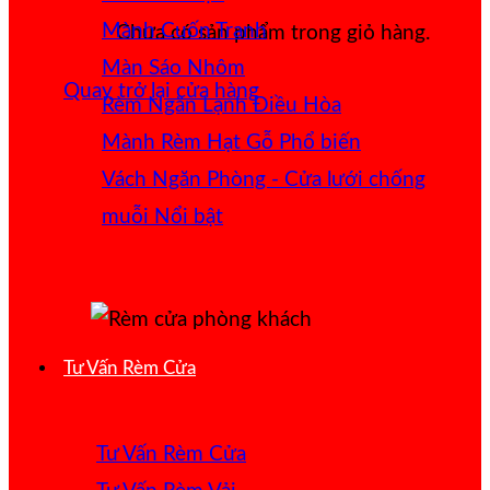
Mành Cuốn Tranh
Chưa có sản phẩm trong giỏ hàng.
Màn Sáo Nhôm
Quay trở lại cửa hàng
Rèm Ngăn Lạnh Điều Hòa
Mành Rèm Hạt Gỗ
Vách Ngăn Phòng - Cửa lưới chống
muỗi
Tư Vấn Rèm Cửa
Tư Vấn Rèm Cửa