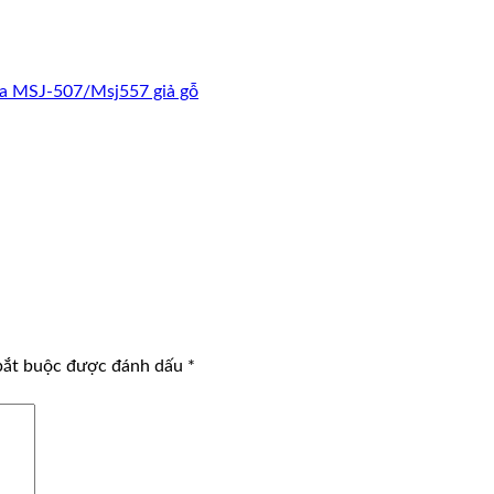
a MSJ-507/Msj557 giả gỗ
bắt buộc được đánh dấu
*