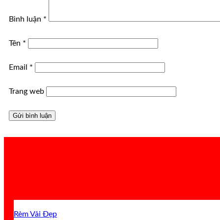
Bình luận
*
Tên
*
Email
*
Trang web
Rèm Vải Đẹp