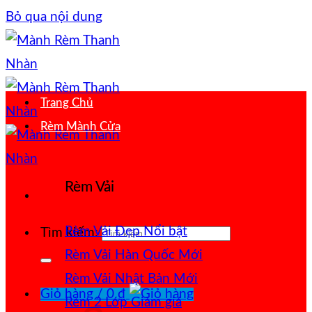
Bỏ qua nội dung
Trang Chủ
Rèm Mành Cửa
Rèm Vải
Rèm Vải Đẹp
Tìm kiếm:
Rèm Vải Hàn Quốc
Rèm Vải Nhật Bản
Giỏ hàng /
0
₫
Rèm 2 Lớp