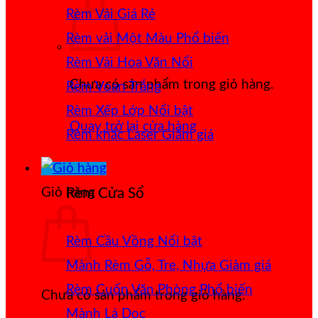
Rèm Vải Giá Rẻ
Rèm vải Một Màu
Rèm Vải Hoa Văn Nổi
Chưa có sản phẩm trong giỏ hàng.
Rèm Voan Trắng
Rèm Xếp Lớp
Quay trở lại cửa hàng
Rèm khắc Laser
Giỏ hàng
Rèm Cửa Sổ
Rèm Cầu Vồng
Mành Rèm Gỗ, Tre, Nhựa
Rèm Cuốn Văn Phòng
Chưa có sản phẩm trong giỏ hàng.
Mành Lá Dọc