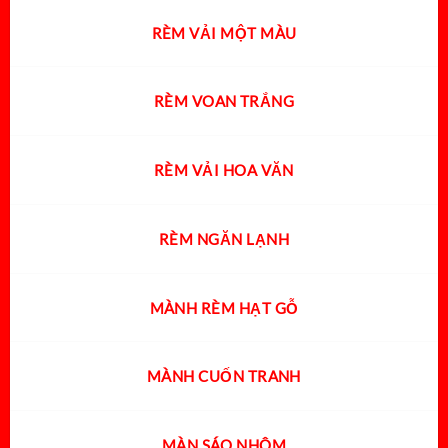
RÈM VẢI MỘT MÀU
RÈM VOAN TRẮNG
RÈM VẢI HOA VĂN
RÈM NGĂN LẠNH
MÀNH RÈM HẠT GỖ
MÀNH CUỐN TRANH
MÀN SÁO NHÔM