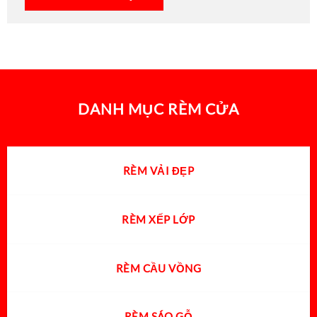
DANH MỤC RÈM CỬA
RÈM VẢI ĐẸP
RÈM XẾP LỚP
RÈM CẦU VỒNG
RÈM SÁO GỖ