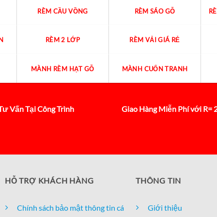
RÈM CẦU VỒNG
RÈM SÁO GỖ
R
N
RÈM 2 LỚP
RÈM VẢI GIÁ RẺ
MÀNH RÈM HẠT GỖ
MÀNH CUỐN TRANH
Tư Vấn Tại Công Trình
Giao Hàng Miễn Phí với R=
HỖ TRỢ KHÁCH HÀNG
THÔNG TIN
Chính sách bảo mật thông tin cá
Giới thiệu