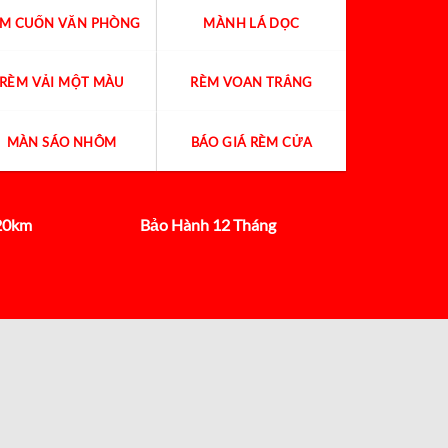
ÈM CUỐN VĂN PHÒNG
MÀNH LÁ DỌC
RÈM VẢI MỘT MÀU
RÈM VOAN TRẮNG
MÀN SÁO NHÔM
BÁO GIÁ RÈM CỬA
 20km
Bảo Hành 12 Tháng