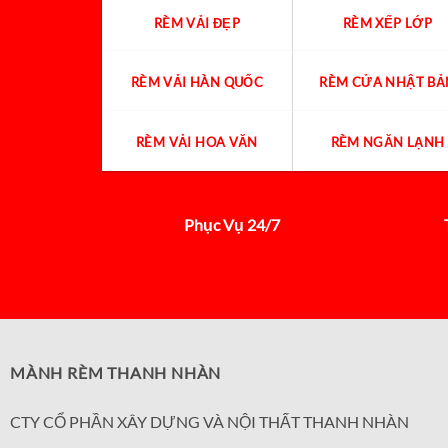
RÈM VẢI ĐẸP
RÈM XẾP LỚP
RÈM VẢI HÀN QUỐC
RÈM CỬA NHẬT BẢ
RÈM VẢI HOA VĂN
RÈM NGĂN LẠNH
Phục Vụ 24/7
MÀNH RÈM THANH NHÀN
CTY CỔ PHẦN XÂY DỰNG VÀ NỘI THẤT THANH NHÀN