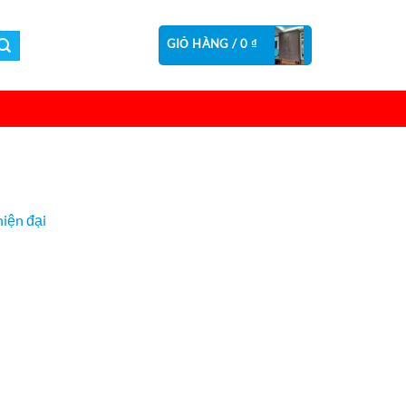
GIỎ HÀNG /
0
₫
iện đại