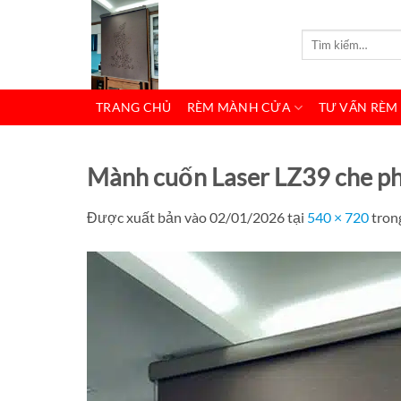
Bỏ
qua
Tìm
kiếm:
nội
dung
TRANG CHỦ
RÈM MÀNH CỬA
TƯ VẤN RÈM
Mành cuốn Laser LZ39 che ph
Được xuất bản vào
02/01/2026
tại
540 × 720
tron