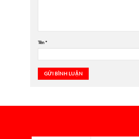
Tên
*