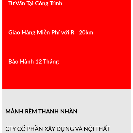
Tư Vấn Tại Công Trình
Giao Hàng Miễn Phí với R= 20km
Bảo Hành 12 Tháng
MÀNH RÈM THANH NHÀN
CTY CỔ PHẦN XÂY DỰNG VÀ NỘI THẤT