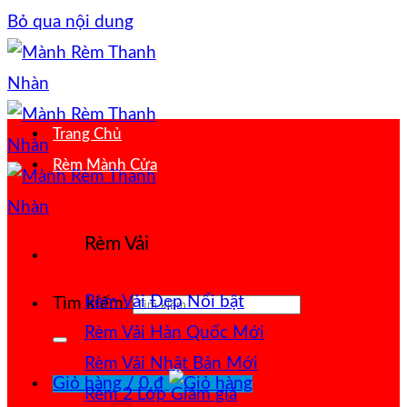
Bỏ qua nội dung
Trang Chủ
Rèm Mành Cửa
Rèm Vải
Rèm Vải Đẹp
Tìm kiếm:
Rèm Vải Hàn Quốc
Rèm Vải Nhật Bản
Giỏ hàng /
0
₫
Rèm 2 Lớp