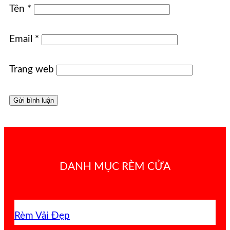
Tên
*
Email
*
Trang web
DANH MỤC RÈM CỬA
Rèm Vải Đẹp