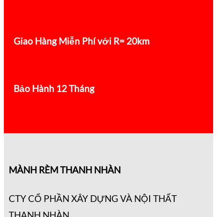
Giao Hàng Miễn Phí với R= 20km
Bảo Hành 12 Tháng
MÀNH RÈM THANH NHÀN
CTY CỔ PHẦN XÂY DỰNG VÀ NỘI THẤT
THANH NHÀN