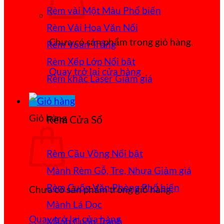
Rèm vải Một Màu
Rèm Vải Hoa Văn Nổi
Chưa có sản phẩm trong giỏ hàng.
Rèm Voan Trắng
Rèm Xếp Lớp
Quay trở lại cửa hàng
Rèm khắc Laser
Giỏ hàng
Rèm Cửa Sổ
Rèm Cầu Vồng
Mành Rèm Gỗ, Tre, Nhựa
Rèm Cuốn Văn Phòng
Chưa có sản phẩm trong giỏ hàng.
Mành Lá Dọc
Quay trở lại cửa hàng
Mành Cuốn Tranh