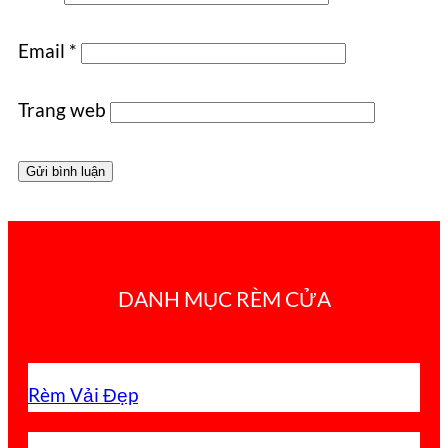
Email
*
Trang web
DANH MỤC RÈM CỬA
Rèm Vải Đẹp