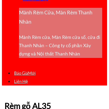
Mành Rèm Cửa, Màn Rèm Thanh
Nhàn
Mành Rèm cửa, Màn Rèm cửa sổ, cửa đi
Thanh Nhàn – Công ty cổ phần Xây
dựng và Nội thất Thanh Nhàn
Báo Giá
Liên Hệ
Rèm gỗ AL35