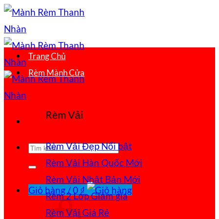
Bỏ
qua
nội
Trang Chủ
dung
Rèm Mành Cửa
Rèm Vải
Rèm Vải Đẹp
Tìm
Rèm Vải Hàn Quốc
kiếm:
Rèm Vải Nhật Bản
Giỏ hàng /
0
₫
Rèm 2 Lớp
Rèm Vải Giá Rẻ