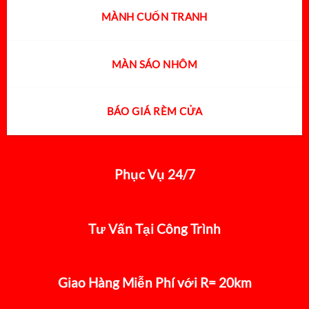
MÀNH CUỐN TRANH
MÀN SÁO NHÔM
BÁO GIÁ RÈM CỬA
Phục Vụ 24/7
Tư Vấn Tại Công Trình
Giao Hàng Miễn Phí với R= 20km