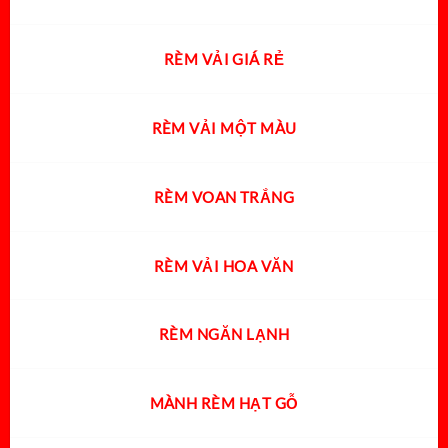
RÈM VẢI GIÁ RẺ
RÈM VẢI MỘT MÀU
RÈM VOAN TRẮNG
RÈM VẢI HOA VĂN
RÈM NGĂN LẠNH
MÀNH RÈM HẠT GỖ