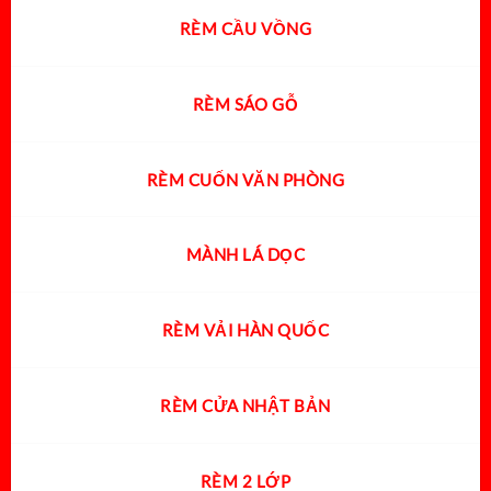
RÈM CẦU VỒNG
RÈM SÁO GỖ
RÈM CUỐN VĂN PHÒNG
MÀNH LÁ DỌC
RÈM VẢI HÀN QUỐC
RÈM CỬA NHẬT BẢN
RÈM 2 LỚP