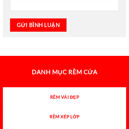
DANH MỤC RÈM CỬA
RÈM VẢI ĐẸP
RÈM XẾP LỚP