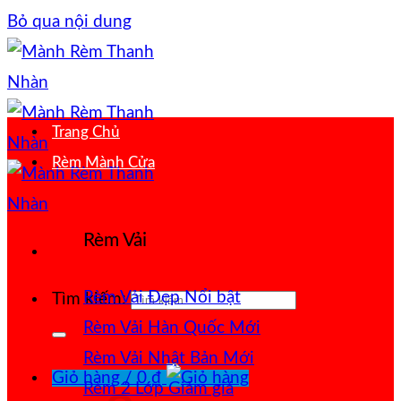
Bỏ qua nội dung
Trang Chủ
Rèm Mành Cửa
Rèm Vải
Rèm Vải Đẹp
Tìm kiếm:
Rèm Vải Hàn Quốc
Rèm Vải Nhật Bản
Giỏ hàng /
0
₫
Rèm 2 Lớp