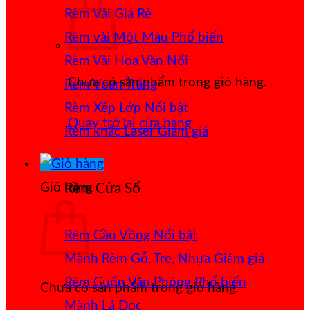
Rèm Vải Giá Rẻ
Rèm vải Một Màu
Rèm Vải Hoa Văn Nổi
Chưa có sản phẩm trong giỏ hàng.
Rèm Voan Trắng
Rèm Xếp Lớp
Quay trở lại cửa hàng
Rèm khắc Laser
Giỏ hàng
Rèm Cửa Sổ
Rèm Cầu Vồng
Mành Rèm Gỗ, Tre, Nhựa
Rèm Cuốn Văn Phòng
Chưa có sản phẩm trong giỏ hàng.
Mành Lá Dọc