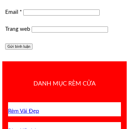
Email
*
Trang web
DANH MỤC RÈM CỬA
Rèm Vải Đẹp