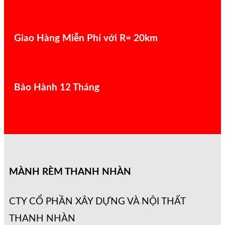
Giao Hàng Miễn Phí với R= 20km
Bảo Hành 12 Tháng
MÀNH RÈM THANH NHÀN
CTY CỔ PHẦN XÂY DỰNG VÀ NỘI THẤT
THANH NHÀN