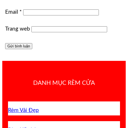
Email
*
Trang web
DANH MỤC RÈM CỬA
Rèm Vải Đẹp