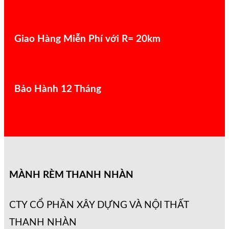
Giao Hàng Miễn Phí với R= 20km
Bảo Hành 12 Tháng
MÀNH RÈM THANH NHÀN
CTY CỔ PHẦN XÂY DỰNG VÀ NỘI THẤT
THANH NHÀN