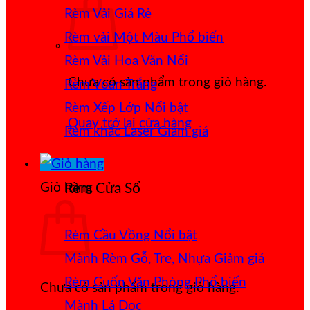
Rèm Vải Giá Rẻ
Rèm vải Một Màu
Rèm Vải Hoa Văn Nổi
Chưa có sản phẩm trong giỏ hàng.
Rèm Voan Trắng
Rèm Xếp Lớp
Quay trở lại cửa hàng
Rèm khắc Laser
Giỏ hàng
Rèm Cửa Sổ
Rèm Cầu Vồng
Mành Rèm Gỗ, Tre, Nhựa
Rèm Cuốn Văn Phòng
Chưa có sản phẩm trong giỏ hàng.
Mành Lá Dọc