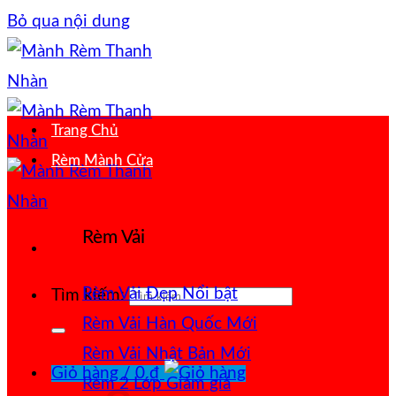
Bỏ qua nội dung
Trang Chủ
Rèm Mành Cửa
Rèm Vải
Rèm Vải Đẹp
Tìm kiếm:
Rèm Vải Hàn Quốc
Rèm Vải Nhật Bản
Giỏ hàng /
0
₫
Rèm 2 Lớp