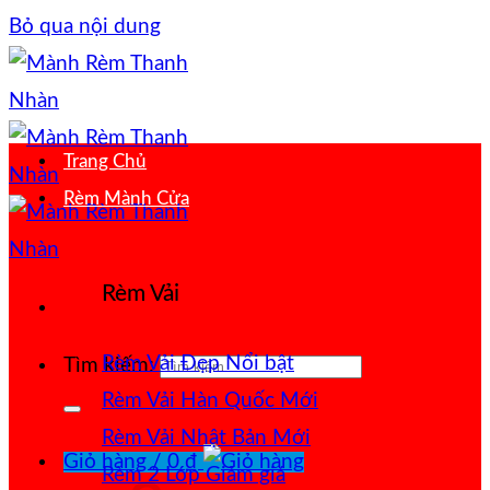
Bỏ qua nội dung
Trang Chủ
Rèm Mành Cửa
Rèm Vải
Rèm Vải Đẹp
Tìm kiếm:
Rèm Vải Hàn Quốc
Rèm Vải Nhật Bản
Giỏ hàng /
0
₫
Rèm 2 Lớp