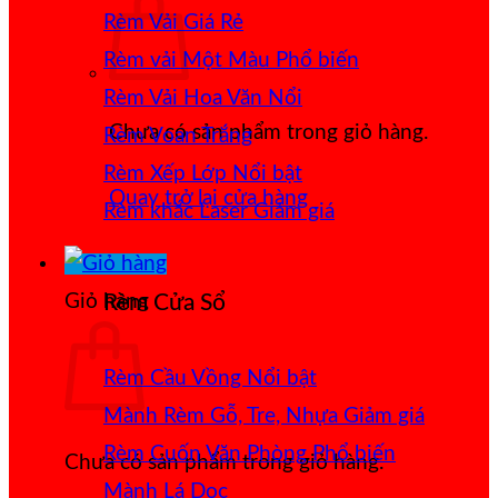
Rèm Vải Giá Rẻ
Rèm vải Một Màu
Rèm Vải Hoa Văn Nổi
Chưa có sản phẩm trong giỏ hàng.
Rèm Voan Trắng
Rèm Xếp Lớp
Quay trở lại cửa hàng
Rèm khắc Laser
Giỏ hàng
Rèm Cửa Sổ
Rèm Cầu Vồng
Mành Rèm Gỗ, Tre, Nhựa
Rèm Cuốn Văn Phòng
Chưa có sản phẩm trong giỏ hàng.
Mành Lá Dọc