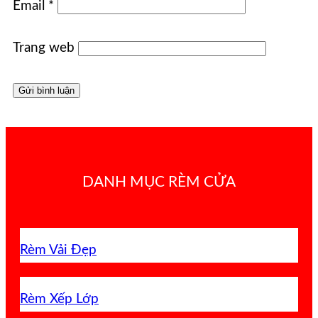
Email
*
Trang web
DANH MỤC RÈM CỬA
Rèm Vải Đẹp
Rèm Xếp Lớp