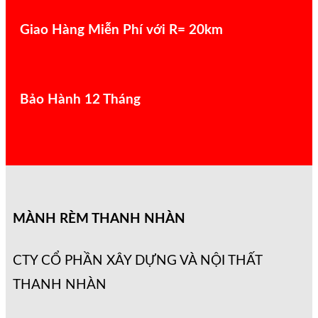
Giao Hàng Miễn Phí với R= 20km
Bảo Hành 12 Tháng
MÀNH RÈM THANH NHÀN
CTY CỔ PHẦN XÂY DỰNG VÀ NỘI THẤT
THANH NHÀN