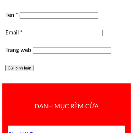
Tên
*
Email
*
Trang web
DANH MỤC RÈM CỬA