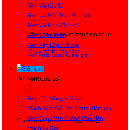
Rèm Vải Giá Rẻ
Rèm vải Một Màu
Rèm Vải Hoa Văn Nổi
Chưa có sản phẩm trong giỏ hàng.
Rèm Voan Trắng
Rèm Xếp Lớp
Quay trở lại cửa hàng
Rèm khắc Laser
Giỏ hàng
Rèm Cửa Sổ
Rèm Cầu Vồng
Mành Rèm Gỗ, Tre, Nhựa
Rèm Cuốn Văn Phòng
Chưa có sản phẩm trong giỏ hàng.
Mành Lá Dọc