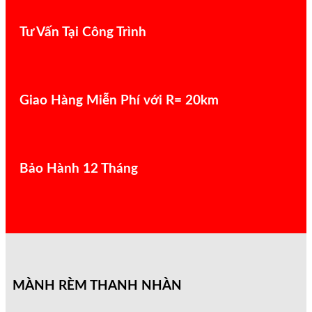
Tư Vấn Tại Công Trình
Giao Hàng Miễn Phí với R= 20km
Bảo Hành 12 Tháng
MÀNH RÈM THANH NHÀN