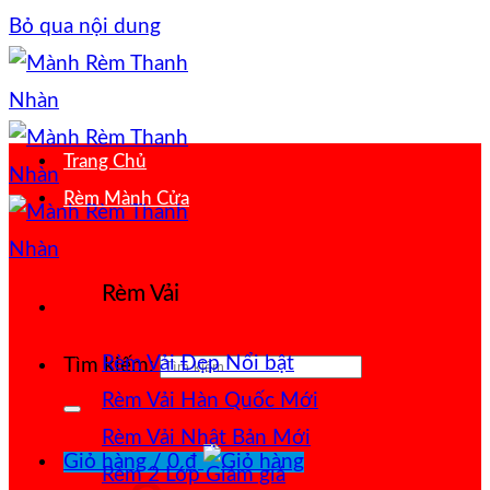
Bỏ qua nội dung
Trang Chủ
Rèm Mành Cửa
Rèm Vải
Rèm Vải Đẹp
Tìm kiếm:
Rèm Vải Hàn Quốc
Rèm Vải Nhật Bản
Giỏ hàng /
0
₫
Rèm 2 Lớp