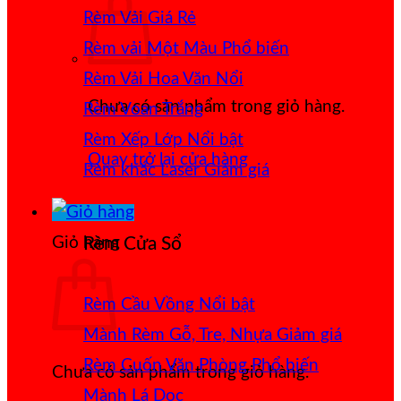
Rèm Vải Giá Rẻ
Rèm vải Một Màu
Rèm Vải Hoa Văn Nổi
Chưa có sản phẩm trong giỏ hàng.
Rèm Voan Trắng
Rèm Xếp Lớp
Quay trở lại cửa hàng
Rèm khắc Laser
Giỏ hàng
Rèm Cửa Sổ
Rèm Cầu Vồng
Mành Rèm Gỗ, Tre, Nhựa
Rèm Cuốn Văn Phòng
Chưa có sản phẩm trong giỏ hàng.
Mành Lá Dọc