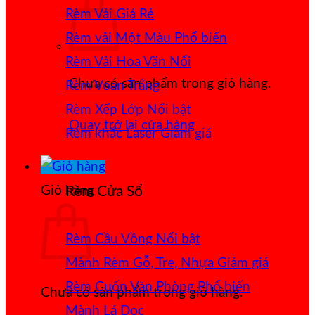
Rèm Vải Giá Rẻ
Rèm vải Một Màu
Rèm Vải Hoa Văn Nổi
Chưa có sản phẩm trong giỏ hàng.
Rèm Voan Trắng
Rèm Xếp Lớp
Quay trở lại cửa hàng
Rèm khắc Laser
Giỏ hàng
Rèm Cửa Sổ
Rèm Cầu Vồng
Mành Rèm Gỗ, Tre, Nhựa
Rèm Cuốn Văn Phòng
Chưa có sản phẩm trong giỏ hàng.
Mành Lá Dọc