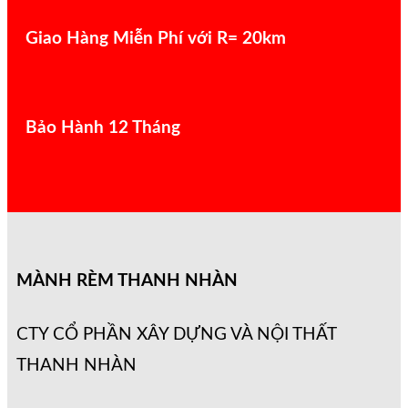
Giao Hàng Miễn Phí với R= 20km
Bảo Hành 12 Tháng
MÀNH RÈM THANH NHÀN
CTY CỔ PHẦN XÂY DỰNG VÀ NỘI THẤT
THANH NHÀN