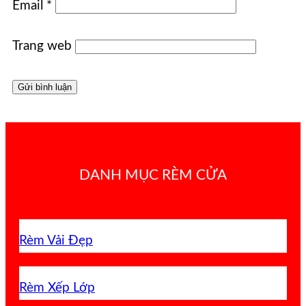
Email
*
Trang web
DANH MỤC RÈM CỬA
Rèm Vải Đẹp
Rèm Xếp Lớp