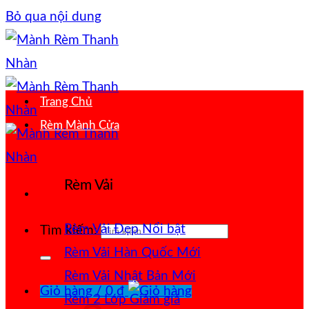
Bỏ qua nội dung
Trang Chủ
Rèm Mành Cửa
Rèm Vải
Rèm Vải Đẹp
Tìm kiếm:
Rèm Vải Hàn Quốc
Rèm Vải Nhật Bản
Giỏ hàng /
0
₫
Rèm 2 Lớp