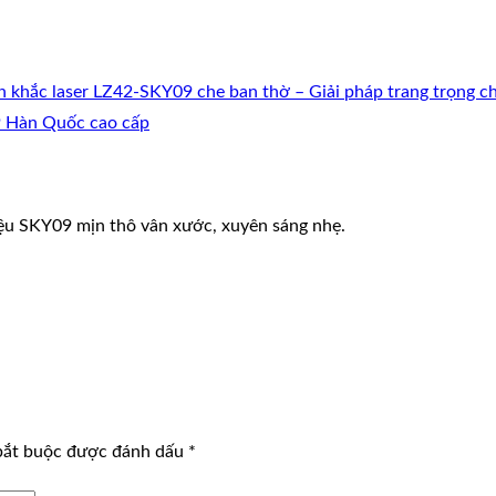
 khắc laser LZ42-SKY09 che ban thờ – Giải pháp trang trọng c
iệu SKY09 mịn thô vân xước, xuyên sáng nhẹ.
bắt buộc được đánh dấu
*