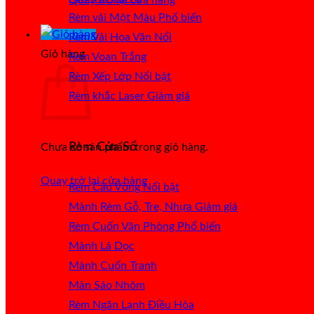
Rèm vải Một Màu
Rèm Vải Hoa Văn Nổi
Giỏ hàng
Rèm Voan Trắng
Rèm Xếp Lớp
Rèm khắc Laser
Rèm Cửa Sổ
Chưa có sản phẩm trong giỏ hàng.
Quay trở lại cửa hàng
Rèm Cầu Vồng
Mành Rèm Gỗ, Tre, Nhựa
Rèm Cuốn Văn Phòng
Mành Lá Dọc
Mành Cuốn Tranh
Màn Sáo Nhôm
Rèm Ngăn Lạnh Điều Hòa