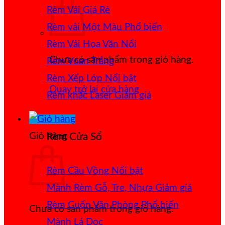
Rèm Vải Giá Rẻ
Rèm vải Một Màu
Rèm Vải Hoa Văn Nổi
Chưa có sản phẩm trong giỏ hàng.
Rèm Voan Trắng
Rèm Xếp Lớp
Quay trở lại cửa hàng
Rèm khắc Laser
Giỏ hàng
Rèm Cửa Sổ
Rèm Cầu Vồng
Mành Rèm Gỗ, Tre, Nhựa
Rèm Cuốn Văn Phòng
Chưa có sản phẩm trong giỏ hàng.
Mành Lá Dọc