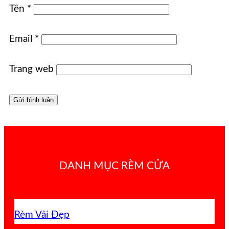
Tên
*
Email
*
Trang web
DANH MỤC RÈM CỬA
Rèm Vải Đẹp