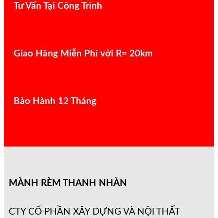
Tư Vấn Tại Công Trình
Giao Hàng Miễn Phí với R= 20km
Bảo Hành 12 Tháng
MÀNH RÈM THANH NHÀN
CTY CỔ PHẦN XÂY DỰNG VÀ NỘI THẤT