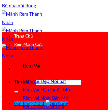
Bỏ qua nội dung
Trang Chủ
Rèm Mành Cửa
Rèm Vải
Rèm Vải Đẹp
Tìm kiếm:
Rèm Vải Hàn Quốc
Rèm Vải Nhật Bản
Giỏ hàng /
0
₫
Rèm 2 Lớp