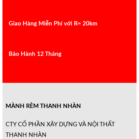
Giao Hàng Miễn Phí với R= 20km
Bảo Hành 12 Tháng
MÀNH RÈM THANH NHÀN
CTY CỔ PHẦN XÂY DỰNG VÀ NỘI THẤT
THANH NHÀN