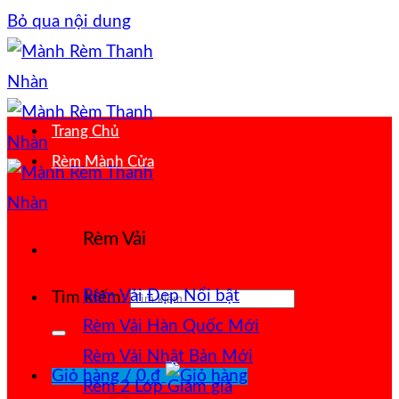
Bỏ qua nội dung
Trang Chủ
Rèm Mành Cửa
Rèm Vải
Rèm Vải Đẹp
Tìm kiếm:
Rèm Vải Hàn Quốc
Rèm Vải Nhật Bản
Giỏ hàng /
0
₫
Rèm 2 Lớp