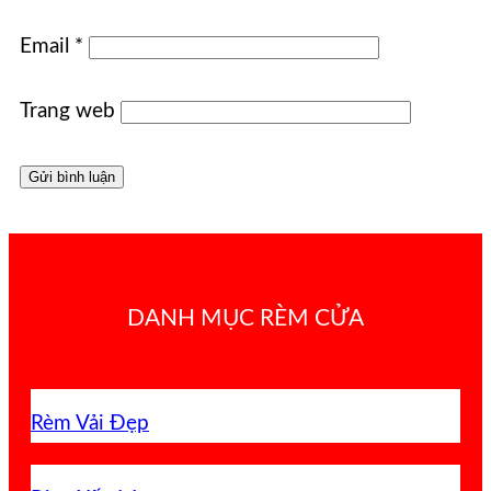
Email
*
Trang web
DANH MỤC RÈM CỬA
Rèm Vải Đẹp