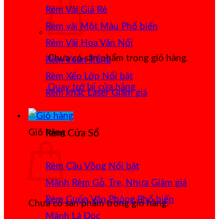
Rèm Vải Giá Rẻ
Rèm vải Một Màu
Rèm Vải Hoa Văn Nổi
Chưa có sản phẩm trong giỏ hàng.
Rèm Voan Trắng
Rèm Xếp Lớp
Quay trở lại cửa hàng
Rèm khắc Laser
Giỏ hàng
Rèm Cửa Sổ
Rèm Cầu Vồng
Mành Rèm Gỗ, Tre, Nhựa
Rèm Cuốn Văn Phòng
Chưa có sản phẩm trong giỏ hàng.
Mành Lá Dọc