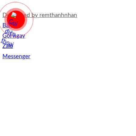
Developed by
remthanhnhan
Bản đồ
Gọi ngay
Zalo
Messenger