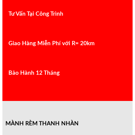
Tư Vấn Tại Công Trình
Giao Hàng Miễn Phí với R= 20km
Bảo Hành 12 Tháng
MÀNH RÈM THANH NHÀN