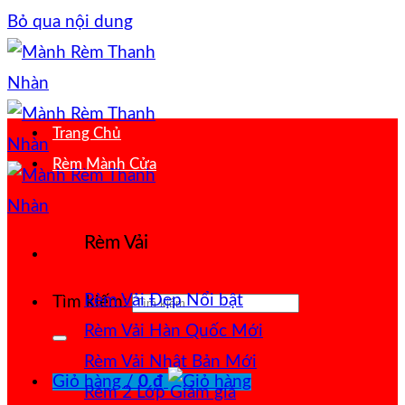
Bỏ qua nội dung
Trang Chủ
Rèm Mành Cửa
Rèm Vải
Rèm Vải Đẹp
Tìm kiếm:
Rèm Vải Hàn Quốc
Rèm Vải Nhật Bản
Giỏ hàng /
0
₫
Rèm 2 Lớp