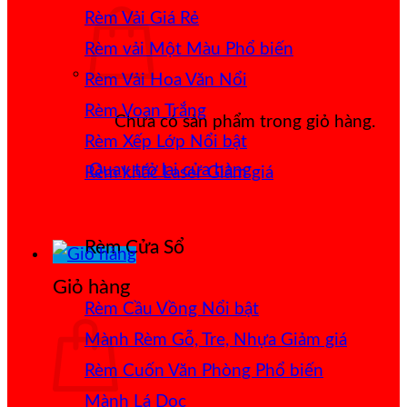
Rèm Vải Giá Rẻ
Rèm vải Một Màu
Rèm Vải Hoa Văn Nổi
Rèm Voan Trắng
Chưa có sản phẩm trong giỏ hàng.
Rèm Xếp Lớp
Quay trở lại cửa hàng
Rèm khắc Laser
Rèm Cửa Sổ
Giỏ hàng
Rèm Cầu Vồng
Mành Rèm Gỗ, Tre, Nhựa
Rèm Cuốn Văn Phòng
Mành Lá Dọc