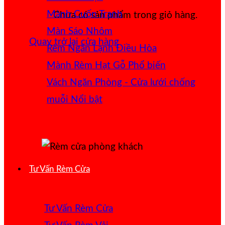
Mành Cuốn Tranh
Chưa có sản phẩm trong giỏ hàng.
Màn Sáo Nhôm
Quay trở lại cửa hàng
Rèm Ngăn Lạnh Điều Hòa
Mành Rèm Hạt Gỗ
Vách Ngăn Phòng - Cửa lưới chống
muỗi
Tư Vấn Rèm Cửa
Tư Vấn Rèm Cửa