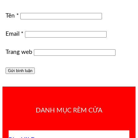
Tên
*
Email
*
Trang web
DANH MỤC RÈM CỬA