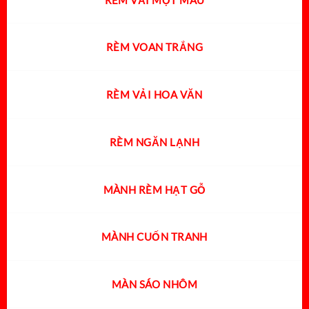
RÈM VOAN TRẮNG
RÈM VẢI HOA VĂN
RÈM NGĂN LẠNH
MÀNH RÈM HẠT GỖ
MÀNH CUỐN TRANH
MÀN SÁO NHÔM