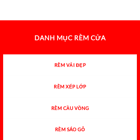
DANH MỤC RÈM CỬA
RÈM VẢI ĐẸP
RÈM XẾP LỚP
RÈM CẦU VỒNG
RÈM SÁO GỖ