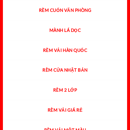
RÈM CUỐN VĂN PHÒNG
MÀNH LÁ DỌC
RÈM VẢI HÀN QUỐC
RÈM CỬA NHẬT BẢN
RÈM 2 LỚP
RÈM VẢI GIÁ RẺ
RÈM VẢI MỘT MÀU