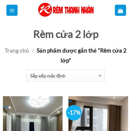
Bỏ
qua
nội
Rèm cửa 2 lớp
dung
Trang chủ
/
Sản phẩm được gắn thẻ “Rèm cửa 2
lớp”
-17%