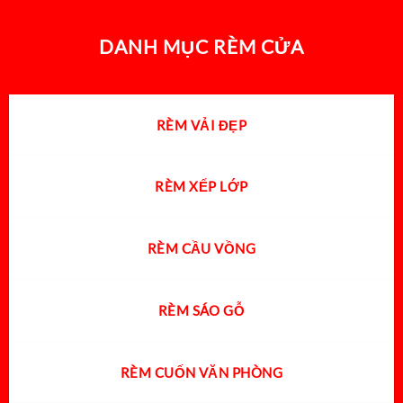
DANH MỤC RÈM CỬA
RÈM VẢI ĐẸP
RÈM XẾP LỚP
RÈM CẦU VỒNG
RÈM SÁO GỖ
RÈM CUỐN VĂN PHÒNG