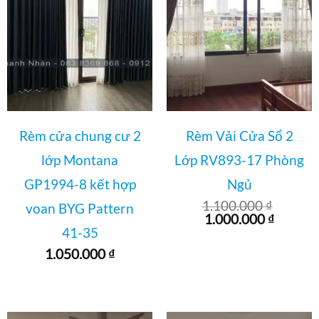
Rèm cửa chung cư 2
Rèm Vải Cửa Sổ 2
lớp Montana
Lớp RV893-17 Phòng
GP1994-8 kết hợp
Ngủ
1.100.000
₫
voan BYG Pattern
Giá
Giá
1.000.000
₫
gốc
hiện
41-35
là:
tại
1.050.000
₫
1.100.000 ₫.
là:
1.000.0