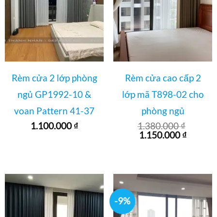
Rèm cửa 2 lớp phòng
Rèm cửa cao cấp 2
ngủ GP1992-10 &
lớp mã T898-02 cho
voan Pattern 41-37
phòng ngủ
1.100.000
₫
1.380.000
₫
Giá
Giá
1.150.000
₫
gốc
hiện
là:
tại
1.380.000 ₫.
là:
1.150.0
-9%