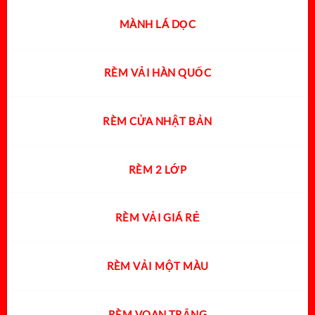
MÀNH LÁ DỌC
RÈM VẢI HÀN QUỐC
RÈM CỬA NHẬT BẢN
RÈM 2 LỚP
RÈM VẢI GIÁ RẺ
RÈM VẢI MỘT MÀU
RÈM VOAN TRẮNG